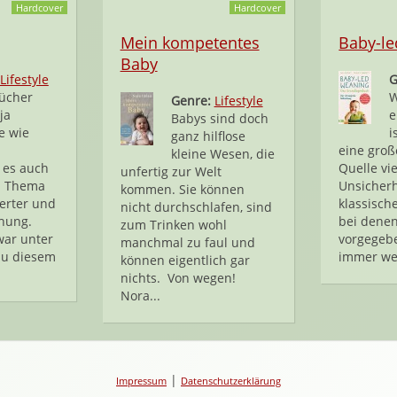
Hardcover
Hardcover
Mein kompetentes
Baby-l
Baby
Lifestyle
G
ücher
W
Genre:
Lifestyle
ja
e
Babys sind doch
e wie
i
ganz hilflose
eine gro
kleine Wesen, die
t es auch
Quelle vie
unfertig zur Welt
m Thema
Unsicherh
kommen. Sie können
ierter und
klassisch
nicht durchschlafen, sind
hung.
bei denen
zum Trinken wohl
war unter
vorgegebe
manchmal zu faul und
 zu diesem
immer wen
können eigentlich gar
nichts. Von wegen!
Nora...
|
Impressum
Datenschutzerklärung