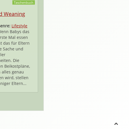
Taschenbuch
ed Weaning
enre:
Lifestyle
enn Babys das
rste Mal essen
st das für Eltern
ße Sache und
ler
eiten. Die
en Beikostpläne,
 alles genau
n wird, stellen
iger Eltern...