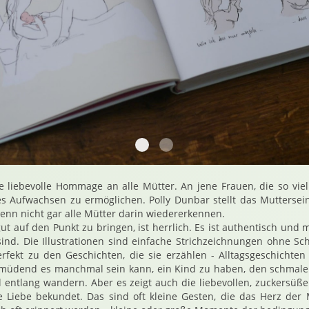
Hallomama
Hallomama1
ne liebevolle Hommage an alle Mütter. An jene Frauen, die so vi
es Aufwachsen zu ermöglichen. Polly Dunbar stellt das Muttersein
wenn nicht gar alle Mütter darin wiedererkennen.
gut auf den Punkt zu bringen, ist herrlich. Es ist authentisch und 
ind. Die Illustrationen sind einfache Strichzeichnungen ohne Sch
erfekt zu den Geschichten, die sie erzählen - Alltagsgeschicht
rmüdend es manchmal sein kann, ein Kind zu haben, den schmal
entlang wandern. Aber es zeigt auch die liebevollen, zuckersü
e Liebe bekundet. Das sind oft kleine Gesten, die das Herz d