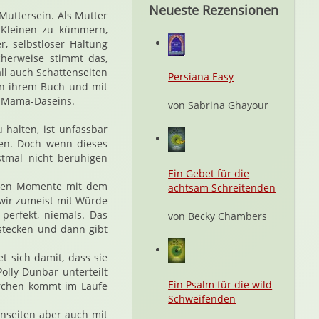
Neueste Rezensionen
Muttersein. Als Mutter
 Kleinen zu kümmern,
r, selbstloser Haltung
cherweise stimmt das,
ll auch Schattenseiten
Persiana Easy
 in ihrem Buch und mit
es Mama-Daseins.
von Sabrina Ghayour
halten, ist unfassbar
en. Doch wenn dieses
stmal nicht beruhigen
Ein Gebet für die
sten Momente mit dem
achtsam Schreitenden
wir zumeist mit Würde
perfekt, niemals. Das
von Becky Chambers
stecken und dann gibt
t sich damit, dass sie
lly Dunbar unterteilt
Ein Psalm für die wild
erchen kommt im Laufe
Schweifenden
enseiten aber auch mit