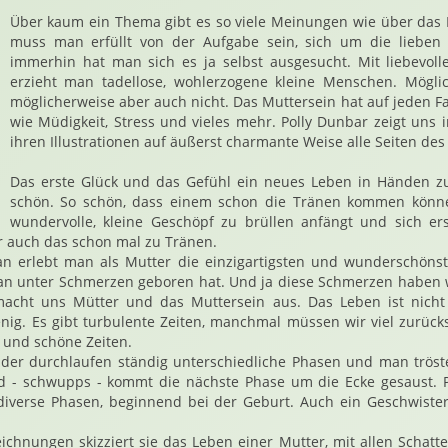
Über kaum ein Thema gibt es so viele Meinungen wie über das 
muss man erfüllt von der Aufgabe sein, sich um die lieben
immerhin hat man sich es ja selbst ausgesucht. Mit liebevolle
erzieht man tadellose, wohlerzogene kleine Menschen. Mögli
möglicherweise aber auch nicht. Das Muttersein hat auf jeden Fa
wie Müdigkeit, Stress und vieles mehr. Polly Dunbar zeigt uns
ihren Illustrationen auf äußerst charmante Weise alle Seiten d
Das erste Glück und das Gefühl ein neues Leben in Händen zu 
schön. So schön, dass einem schon die Tränen kommen könn
wundervolle, kleine Geschöpf zu brüllen anfängt und sich er
er auch das schon mal zu Tränen.
n erlebt man als Mutter die einzigartigsten und wunderschön
an unter Schmerzen geboren hat. Und ja diese Schmerzen haben 
acht uns Mütter und das Muttersein aus. Das Leben ist nicht 
nig. Es gibt turbulente Zeiten, manchmal müssen wir viel zurück
 und schöne Zeiten.
der durchlaufen ständig unterschiedliche Phasen und man tröste
d - schwupps - kommt die nächste Phase um die Ecke gesaust. Po
in diverse Phasen, beginnend bei der Geburt. Auch ein Geschwist
eichnungen skizziert sie das Leben einer Mutter, mit allen Schatt