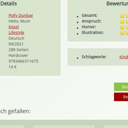
Details
Bewertu
Polly Dunbar
Gesamt:
Hello, Mum
Anspruch:
Kösel
Humor:
Lifestyle
Illustration:
Deutsch
09/2021
288 Seiten
Hardcover
Schlagworte:
Kind
9783466311675
14 €
Be
Be
ch gefallen: