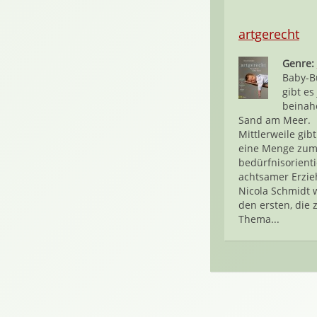
artgerecht
Genre:
Baby-B
gibt es 
beinah
Sand am Meer.
Mittlerweile gib
eine Menge zu
bedürfnisorient
achtsamer Erzie
Nicola Schmidt 
den ersten, die
Thema...