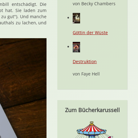
von Becky Chambers
ill entschädigt. Die
bt hat. Sie laden zum
r zu gut"). Und manche
authals zu lachen, und
Göttin der Wüste
Destruktion
von Faye Hell
Zum Bücherkarussell