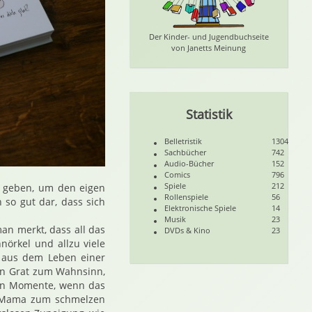
Der Kinder- und Jugendbuchseite
von Janetts Meinung
Statistik
Belletristik
1304
Sachbücher
742
Audio-Bücher
152
Comics
796
Spiele
212
el geben, um den eigen
Rollenspiele
56
 so gut dar, dass sich
Elektronische Spiele
14
Musik
23
man merkt, dass all das
DVDs & Kino
23
nörkel und allzu viele
en aus dem Leben einer
en Grat zum Wahnsinn,
ßen Momente, wenn das
er Mama zum schmelzen