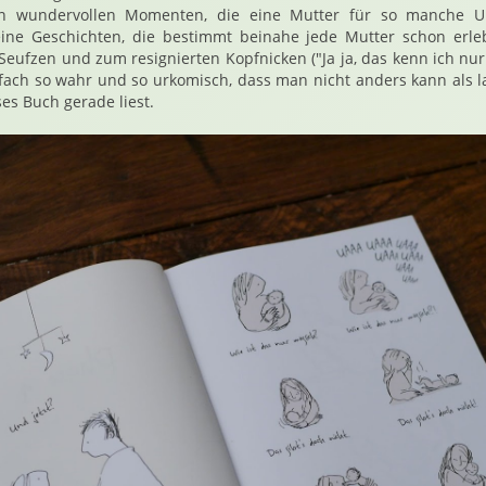
hen wundervollen Momenten, die eine Mutter für so manche Unb
kleine Geschichten, die bestimmt beinahe jede Mutter schon erle
eufzen und zum resignierten Kopfnicken ("Ja ja, das kenn ich nu
infach so wahr und so urkomisch, dass man nicht anders kann als l
es Buch gerade liest.