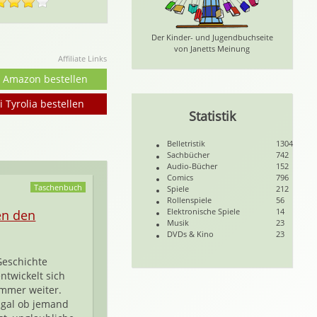
Der Kinder- und Jugendbuchseite
von Janetts Meinung
Affiliate Links
i Amazon bestellen
i Tyrolia bestellen
Statistik
Belletristik
1304
Sachbücher
742
Audio-Bücher
152
Comics
796
Taschenbuch
Spiele
212
Rollenspiele
56
Elektronische Spiele
14
en den
Musik
23
DVDs & Kino
23
Geschichte
ntwickelt sich
immer weiter.
Egal ob jemand