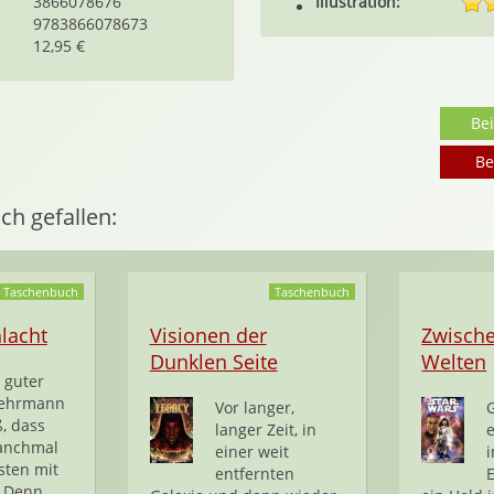
3866078676
Illustration:
9783866078673
12,95 €
Be
Be
ch gefallen:
Taschenbuch
Taschenbuch
hlacht
Visionen der
Zwisch
Dunklen Seite
Welten
 guter
ehrmann
Vor langer,
ß, dass
langer Zeit, in
e
anchmal
einer weit
sten mit
entfernten
. Denn