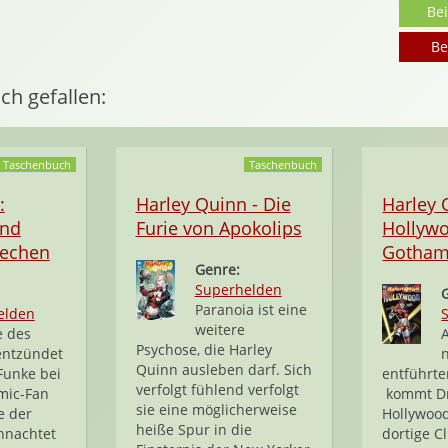
Be
Be
ch gefallen:
Taschenbuch
Taschenbuch
:
Harley Quinn - Die
Harley 
und
Furie von Apokolips
Hollywo
rechen
Gotham
Genre:
Superhelden
Paranoia ist eine
elden
weitere
e des
Psychose, die Harley
entzündet
Quinn ausleben darf. Sich
Funke bei
entführte
verfolgt fühlend verfolgt
mic-Fan
kommt Dr
sie eine möglicherweise
e der
Hollywood
heiße Spur in die
ihnachtet
dortige C