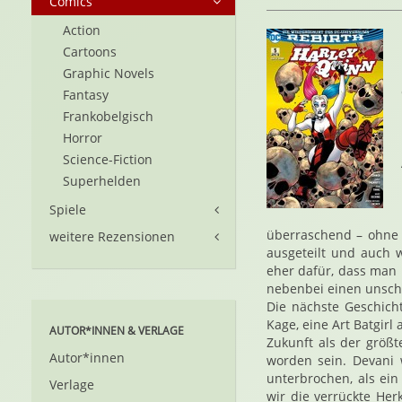
Comics
Action
Cartoons
Graphic Novels
Fantasy
Frankobelgisch
Horror
Science-Fiction
Superhelden
Spiele
überraschend – ohne 
weitere Rezensionen
ausgeteilt und auch 
eher dafür, dass man h
nebenbei einen unschu
Die nächste Geschich
Kage, eine Art Batgirl
AUTOR*INNEN & VERLAGE
Zukunft als der größt
Autor*innen
worden sein. Devani 
unterbrochen, als ei
Verlage
wir die verrückte Herk