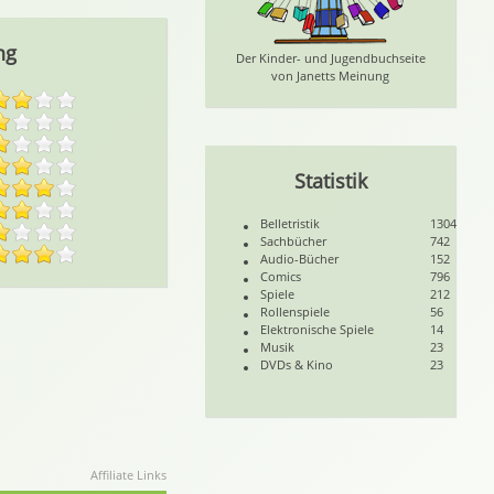
ng
Der Kinder- und Jugendbuchseite
von Janetts Meinung
Statistik
Belletristik
1304
Sachbücher
742
Audio-Bücher
152
Comics
796
Spiele
212
Rollenspiele
56
Elektronische Spiele
14
Musik
23
DVDs & Kino
23
Affiliate Links