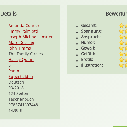
Details
Bewertu
Amanda Conner
Gesamt:
Jimmy Palmiotti
Spannung:
Joseph Michael Linsner
Anspruch:
Marc Deering
Humor:
John Timms
Gewalt:
The Family Circles
Gefühl:
Harley Quinn
Erotik:
5
Illustration:
Panini
Superhelden
Deutsch
03/2018
124 Seiten
Taschenbuch
9783741607448
14,99 €