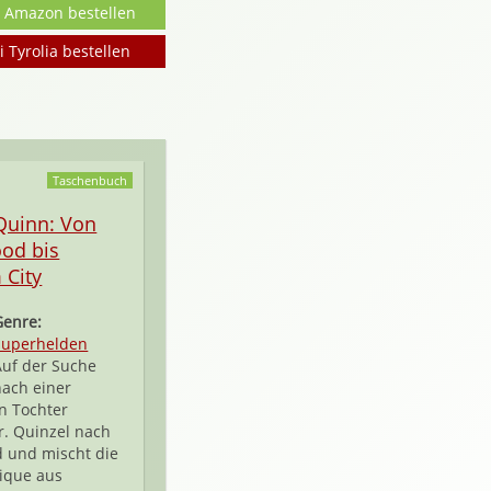
i Amazon bestellen
i Tyrolia bestellen
Taschenbuch
Quinn: Von
od bis
 City
Genre:
Superhelden
Auf der Suche
nach einer
n Tochter
. Quinzel nach
 und mischt die
lique aus