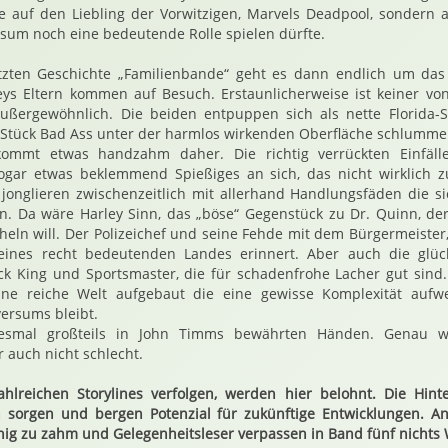
e auf den Liebling der Vorwitzigen, Marvels Deadpool, sondern 
ersum noch eine bedeutende Rolle spielen dürfte.
etzten Geschichte „Familienbande“ geht es dann endlich um das E
eys Eltern kommen auf Besuch. Erstaunlicherweise ist keiner von
außergewöhnlich. Die beiden entpuppen sich als nette Florida-
 Stück Bad Ass unter der harmlos wirkenden Oberfläche schlummer
mmt etwas handzahm daher. Die richtig verrückten Einfäll
ogar etwas beklemmend Spießiges an sich, das nicht wirklich z
jonglieren zwischenzeitlich mit allerhand Handlungsfäden die sic
. Da wäre Harley Sinn, das „böse“ Gegenstück zu Dr. Quinn, de
n will. Der Polizeichef und seine Fehde mit dem Bürgermeister, d
eines recht bedeutenden Landes erinnert. Aber auch die glüc
ock King und Sportsmaster, die für schadenfrohe Lacher gut sind
ine reiche Welt aufgebaut die eine gewisse Komplexität aufw
ersums bleibt.
diesmal großteils in John Timms bewährten Händen. Genau w
 auch nicht schlecht.
ahlreichen Storylines verfolgen, werden hier belohnt. Die Hin
 sorgen und bergen Potenzial für zukünftige Entwicklungen. An
nig zu zahm und Gelegenheitsleser verpassen in Band fünf nichts