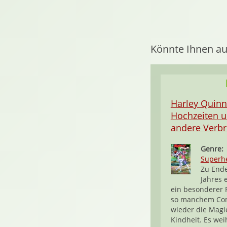
Könnte Ihnen au
Harley Quinn
Hochzeiten 
andere Verb
Genre:
Superh
Zu End
Jahres 
ein besonderer 
so manchem Co
wieder die Magi
Kindheit. Es we