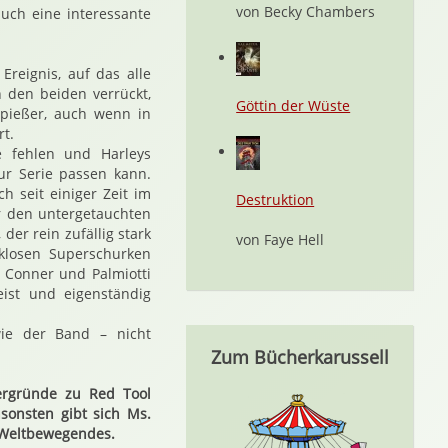
von Becky Chambers
auch eine interessante
reignis, auf das alle
 den beiden verrückt,
Göttin der Wüste
Spießer, auch wenn in
t.
e fehlen und Harleys
ur Serie passen kann.
h seit einiger Zeit im
Destruktion
r den untergetauchten
er rein zufällig stark
von Faye Hell
klosen Superschurken
. Conner und Palmiotti
eist und eigenständig
ie der Band – nicht
Zum Bücherkarussell
tergründe zu Red Tool
sonsten gibt sich Ms.
 Weltbewegendes.