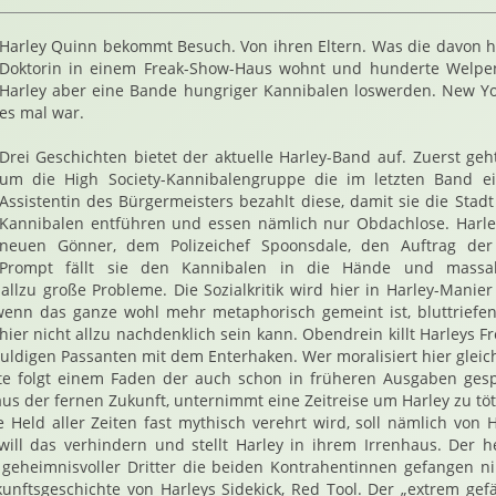
Harley Quinn bekommt Besuch. Von ihren Eltern. Was die davon ha
Doktorin in einem Freak-Show-Haus wohnt und hunderte Welpen
Harley aber eine Bande hungriger Kannibalen loswerden. New Yor
es mal war.
Drei Geschichten bietet der aktuelle Harley-Band auf. Zuerst geht
um die High Society-Kannibalengruppe die im letzten Band ei
Assistentin des Bürgermeisters bezahlt diese, damit sie die Stad
Kannibalen entführen und essen nämlich nur Obdachlose. Harl
neuen Gönner, dem Polizeichef Spoonsdale, den Auftrag de
Prompt fällt sie den Kannibalen in die Hände und massak
allzu große Probleme. Die Sozialkritik wird hier in Harley-Mani
wenn das ganze wohl mehr metaphorisch gemeint ist, bluttriefen
ier nicht allzu nachdenklich sein kann. Obendrein killt Harleys F
ldigen Passanten mit dem Enterhaken. Wer moralisiert hier gleic
te folgt einem Faden der auch schon in früheren Ausgaben ge
 aus der fernen Zukunft, unternimmt eine Zeitreise um Harley zu tö
e Held aller Zeiten fast mythisch verehrt wird, soll nämlich von
will das verhindern und stellt Harley in ihrem Irrenhaus. Der h
n geheimnisvoller Dritter die beiden Kontrahentinnen gefangen 
unftsgeschichte von Harleys Sidekick, Red Tool. Der „extrem gefäh