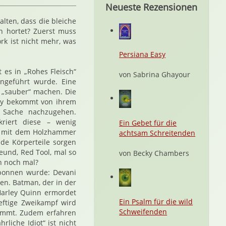
Neueste Rezensionen
lten, dass die bleiche
 hortet? Zuerst muss
k ist nicht mehr, was
Persiana Easy
 es in „Rohes Fleisch“
von Sabrina Ghayour
ngeführt wurde. Eine
t „sauber“ machen. Die
ey bekommt von ihrem
r Sache nachzugehen.
riert diese – wenig
Ein Gebet für die
er mit dem Holzhammer
achtsam Schreitenden
de Körperteile sorgen
reund, Red Tool, mal so
von Becky Chambers
h noch mal?
sponnen wurde: Devani
ten. Batman, der in der
 Harley Quinn ermordet
Ein Psalm für die wild
eftige Zweikampf wird
Schweifenden
nimmt. Zudem erfahren
rliche Idiot“ ist nicht