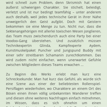
wird schnell zum Problem, denn Skrismish hat einen
äußerst schwierigen Charakter. Sie stichelt, beleidigt,
verletzt und ist nur bedingt teamfähig – unter anderem
auch deshalb, weil jedes technische Gerät in ihrer Nähe
unweigerlich den Geist aufgibt. Doch mit Geistern
bekommen sie eine Menge zu tun. Nicht nur, dass die
Sektenangehörigen mit allerlei toxischen Wesen jonglieren,
das Team muss zwischendurch auch eine Party bei einer
Voodoo-Gang überstehen. Und zusätzlich müssen
Technikexpertin Glinda, Kampfexperte Aydem,
Kunstmuskelpaket Puncher und Jungspund Buddy mit
einer sehr streitbaren Schamanin zurechtkommen. Das
wird zudem nicht einfacher, wenn unerwartet Gefühle
zwischen Mitgliedern dieses Teams erwachen ...
Zu Beginn des Werks erlebt man kurz eine
Schrecksekunde: Man hat kurz das Gefühl, als würde sich
eine Szene aus einer der beliebtesten Rollenspiel-
Persiflagen wiederholen, wo Charaktere an einem Ort des
Bösen einen ihnen völlig unbekannten Wanderer treffen
und diesen ohne weiteres Nachfragen einfach mitnehmen,
im Wissen, dass es sich ohnehin um einen