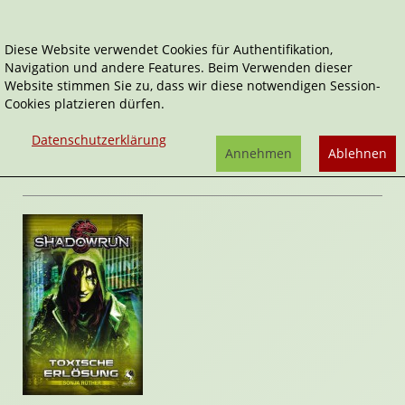
Diese Website verwendet Cookies für Authentifikation,
Navigation und andere Features. Beim Verwenden dieser
Home
Belletristik
Toxische Erlösung
Website stimmen Sie zu, dass wir diese notwendigen Session-
Cookies platzieren dürfen.
Shadowrun
Toxische Erlösung
Datenschutzerklärung
von
Sonja Rüther
Annehmen
Ablehnen
Rezension von Stefan Cernohuby | 18. Januar 2020