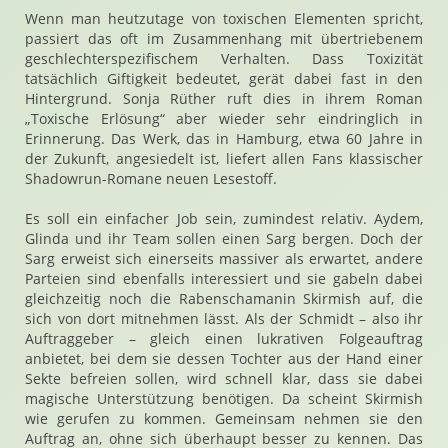
Wenn man heutzutage von toxischen Elementen spricht,
passiert das oft im Zusammenhang mit übertriebenem
geschlechterspezifischem Verhalten. Dass Toxizität
tatsächlich Giftigkeit bedeutet, gerät dabei fast in den
Hintergrund. Sonja Rüther ruft dies in ihrem Roman
„Toxische Erlösung“ aber wieder sehr eindringlich in
Erinnerung. Das Werk, das in Hamburg, etwa 60 Jahre in
der Zukunft, angesiedelt ist, liefert allen Fans klassischer
Shadowrun-Romane neuen Lesestoff.
Es soll ein einfacher Job sein, zumindest relativ. Aydem,
Glinda und ihr Team sollen einen Sarg bergen. Doch der
Sarg erweist sich einerseits massiver als erwartet, andere
Parteien sind ebenfalls interessiert und sie gabeln dabei
gleichzeitig noch die Rabenschamanin Skirmish auf, die
sich von dort mitnehmen lässt. Als der Schmidt – also ihr
Auftraggeber – gleich einen lukrativen Folgeauftrag
anbietet, bei dem sie dessen Tochter aus der Hand einer
Sekte befreien sollen, wird schnell klar, dass sie dabei
magische Unterstützung benötigen. Da scheint Skirmish
wie gerufen zu kommen. Gemeinsam nehmen sie den
Auftrag an, ohne sich überhaupt besser zu kennen. Das