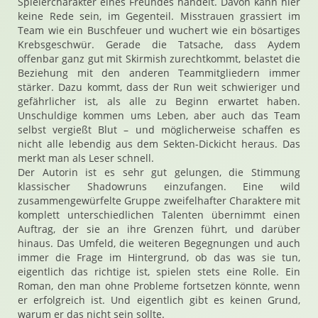
Spielercharakter eines Freundes handelt. Davon kann hier
keine Rede sein, im Gegenteil. Misstrauen grassiert im
Team wie ein Buschfeuer und wuchert wie ein bösartiges
Krebsgeschwür. Gerade die Tatsache, dass Aydem
offenbar ganz gut mit Skirmish zurechtkommt, belastet die
Beziehung mit den anderen Teammitgliedern immer
stärker. Dazu kommt, dass der Run weit schwieriger und
gefährlicher ist, als alle zu Beginn erwartet haben.
Unschuldige kommen ums Leben, aber auch das Team
selbst vergießt Blut – und möglicherweise schaffen es
nicht alle lebendig aus dem Sekten-Dickicht heraus. Das
merkt man als Leser schnell.
Der Autorin ist es sehr gut gelungen, die Stimmung
klassischer Shadowruns einzufangen. Eine wild
zusammengewürfelte Gruppe zweifelhafter Charaktere mit
komplett unterschiedlichen Talenten übernimmt einen
Auftrag, der sie an ihre Grenzen führt, und darüber
hinaus. Das Umfeld, die weiteren Begegnungen und auch
immer die Frage im Hintergrund, ob das was sie tun,
eigentlich das richtige ist, spielen stets eine Rolle. Ein
Roman, den man ohne Probleme fortsetzen könnte, wenn
er erfolgreich ist. Und eigentlich gibt es keinen Grund,
warum er das nicht sein sollte.