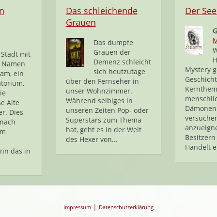
n
Das schleichende
Der See
Grauen
G
M
Das dumpfe
W
Grauen der
 Stadt mit
H
Demenz schleicht
 Namen
Mystery g
sich heutzutage
am, ein
Geschicht
über den Fernseher in
torium,
Kernthem
unser Wohnzimmer.
ie
menschlic
Während selbiges in
e Alte
Dämonen 
unseren Zeiten Pop- oder
r. Dies
versuchen
Superstars zum Thema
 nach
anzueigne
hat, geht es in der Welt
am
Besitzern
des Hexer von...
Handelt ei
enn das in
|
Impressum
Datenschutzerklärung