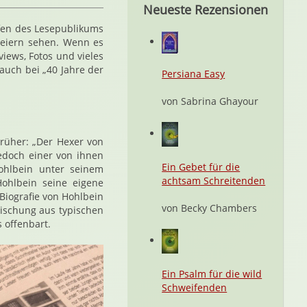
Neueste Rezensionen
fen des Lesepublikums
Feiern sehen. Wenn es
iews, Fotos und vieles
auch bei „40 Jahre der
Persiana Easy
von Sabrina Ghayour
rüher: „Der Hexer von
jedoch einer von ihnen
Ein Gebet für die
ohlbein unter seinem
achtsam Schreitenden
ohlbein seine eigene
 Biografie von Hohlbein
von Becky Chambers
Mischung aus typischen
 offenbart.
Ein Psalm für die wild
Schweifenden