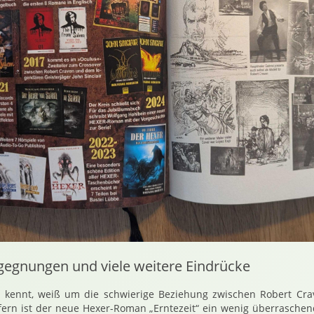
egnungen und viele weitere Eindrücke
s kennt, weiß um die schwierige Beziehung zwischen Robert Cr
fern ist der neue Hexer-Roman „Erntezeit“ ein wenig überraschen