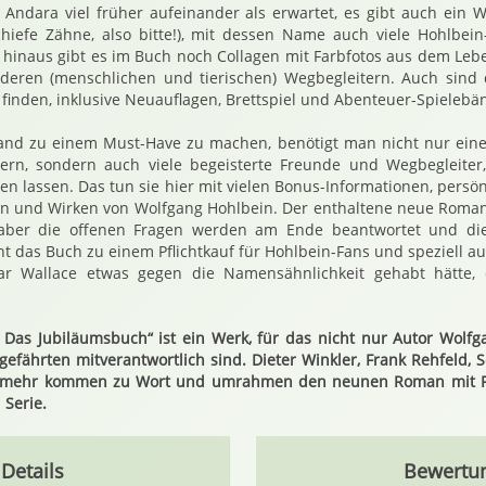
 Andara viel früher aufeinander als erwartet, es gibt auch ein 
chiefe Zähne, also bitte!), mit dessen Name auch viele Hohlbei
hinaus gibt es im Buch noch Collagen mit Farbfotos aus dem Leb
deren (menschlichen und tierischen) Wegbegleitern. Auch sind d
 finden, inklusive Neuauflagen, Brettspiel und Abenteuer-Spielebä
nd zu einem Must-Have zu machen, benötigt man nicht nur ein
rn, sondern auch viele begeisterte Freunde und Wegbegleiter,
en lassen. Das tun sie hier mit vielen Bonus-Informationen, per
en und Wirken von Wolfgang Hohlbein. Der enthaltene neue Roman
, aber die offenen Fragen werden am Ende beantwortet und die
ht das Buch zu einem Pflichtkauf für Hohlbein-Fans und speziell a
ar Wallace etwas gegen die Namensähnlichkeit gehabt hätte, d
 Das Jubiläumsbuch“ ist ein Werk, für das nicht nur Autor Wolf
gefährten mitverantwortlich sind. Dieter Winkler, Frank Rehfeld, 
e mehr kommen zu Wort und umrahmen den neunen Roman mit F
 Serie.
Details
Bewertu