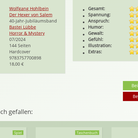
Wolfgang Hohlbein
Gesamt:
Der Hexer von Salem
Spannung:
40-Jahr-Jubiläumsband
Anspruch:
Bastei Lübbe
Humor:
Horror & Mystery
Gewalt:
07/2024
Gefühl:
144 Seiten
Illustration:
Hardcover
Extras:
9783757700898
18,00 €
Be
Be
ch gefallen:
Spiel
Taschenbuch