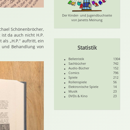
Der Kinder- und Jugendbuchseite
von Janetts Meinung
chael Schönenbröcher,
ist da auch nicht H.P.
ls „H.P.“ auftritt, ein
ng und Behandlung von
Statistik
Belletristik
1304
Sachbücher
742
Audio-Bücher
152
Comics
796
Spiele
212
Rollenspiele
56
Elektronische Spiele
14
Musik
23
DVDs & Kino
23