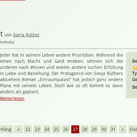
t
von
Sonja Rüther
ernohuby
Jeder hat in seinem Leben andere Prioritäten. Während die
einen nach Macht und Geld streben, sehnen sich die
Be
anderen nach Wissen und wieder andere suchen Erfüllung
in Liebe und Beziehung. Der Protagonist von Sonja Rüthers
Ty
aktuellem Roman „Einraumpalast“ hat jedoch ganz andere
Ge
Pläne mit seinem Leben. Doch wie so oft kommt es dann
Be
anders als geplant.
Weiterlesen
nfang
«
22
23
24
25
26
27
28
29
30
31
»
En