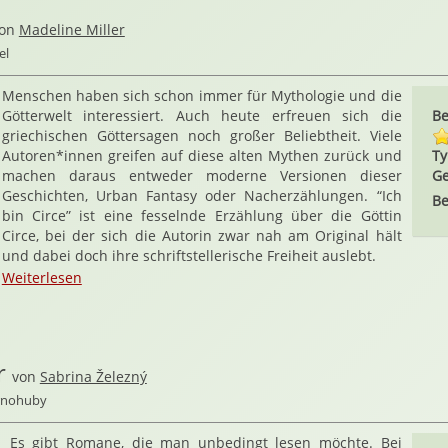
von
Madeline Miller
el
Menschen haben sich schon immer für Mythologie und die
Götterwelt interessiert. Auch heute erfreuen sich die
Be
griechischen Göttersagen noch großer Beliebtheit. Viele
Autoren*innen greifen auf diese alten Mythen zurück und
Ty
machen daraus entweder moderne Versionen dieser
Ge
Geschichten, Urban Fantasy oder Nacherzählungen. “Ich
Be
bin Circe” ist eine fesselnde Erzählung über die Göttin
Circe, bei der sich die Autorin zwar nah am Original hält
und dabei doch ihre schriftstellerische Freiheit auslebt.
Weiterlesen
r
von
Sabrina Železný
ernohuby
Es gibt Romane, die man unbedingt lesen möchte. Bei