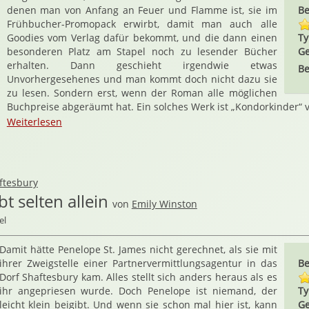
denen man von Anfang an Feuer und Flamme ist, sie im
Be
Frühbucher-Promopack erwirbt, damit man auch alle
Goodies vom Verlag dafür bekommt, und die dann einen
Ty
besonderen Platz am Stapel noch zu lesender Bücher
Ge
erhalten. Dann geschieht irgendwie etwas
Be
Unvorhergesehenes und man kommt doch nicht dazu sie
zu lesen. Sondern erst, wenn der Roman alle möglichen
Buchpreise abgeräumt hat. Ein solches Werk ist „Kondorkinder“ 
Weiterlesen
ftesbury
bt selten allein
von
Emily Winston
el
Damit hätte Penelope St. James nicht gerechnet, als sie mit
ihrer Zweigstelle einer Partnervermittlungsagentur in das
Be
Dorf Shaftesbury kam. Alles stellt sich anders heraus als es
ihr angepriesen wurde. Doch Penelope ist niemand, der
Ty
leicht klein beigibt. Und wenn sie schon mal hier ist, kann
Ge