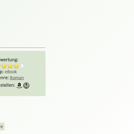
wertung:
p:
eBook
nre:
Roman
stellen:
de