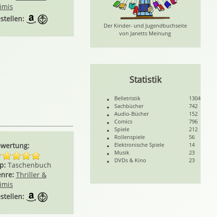
imis
stellen:
Der Kinder- und Jugendbuchseite
von Janetts Meinung
Statistik
Belletristik
1304
Sachbücher
742
Audio-Bücher
152
Comics
796
Spiele
212
Rollenspiele
56
wertung:
Elektronische Spiele
14
Musik
23
DVDs & Kino
23
p:
Taschenbuch
nre:
Thriller &
imis
stellen: