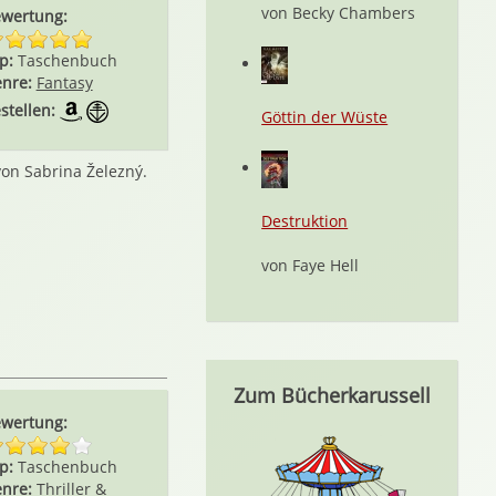
von Becky Chambers
wertung:
p:
Taschenbuch
nre:
Fantasy
stellen:
Göttin der Wüste
von Sabrina Železný.
Destruktion
von Faye Hell
Zum Bücherkarussell
wertung:
p:
Taschenbuch
nre:
Thriller &