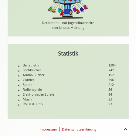
Der Kinder- und Jugendbuchseite
von Janetts Meinung
Statistik
Belletristik
1304
Sachbücher
742
Audio-Bücher
152
Comics
796
Spiele
212
Rollenspiele
56
Elektronische Spiele
14
Musik
23
DVDs & Kino
23
|
Impressum
Datenschutzerklärung