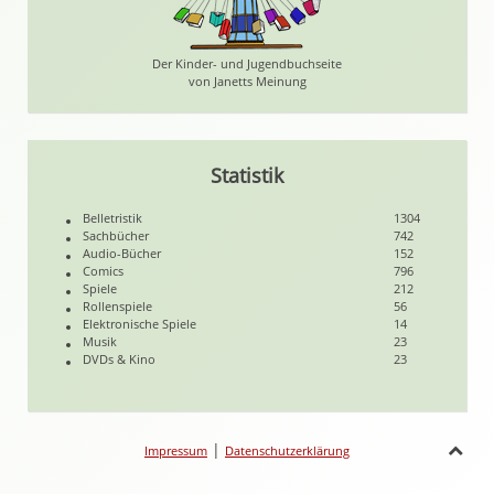
Der Kinder- und Jugendbuchseite
von Janetts Meinung
Statistik
Belletristik
1304
Sachbücher
742
Audio-Bücher
152
Comics
796
Spiele
212
Rollenspiele
56
Elektronische Spiele
14
Musik
23
DVDs & Kino
23
|
Impressum
Datenschutzerklärung