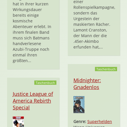
einer
hat in ihrer kurzen
Rollenspielkampagne,
Wirkungsdauer
sondern das
bereits einige
Urgestein der
kosmische
maskierten Rächer.
Abenteuer erlebt. In
Lamont Cranston,
ihrem finalen Band
der Mann der die
muss sich Batmans
.45er-Akimbo
handverlesene
erfunden hat,...
Azubi-Truppe noch
einmal ihren
größten...
Taschenbuch
Midnighter:
Taschenbuch
Gnadenlos
Justice League of
America Rebirth
Special
Genre:
Superhelden