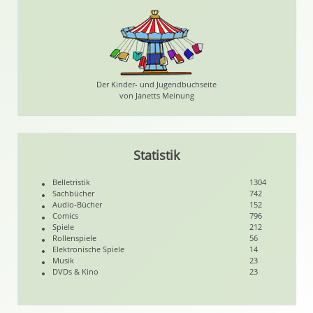
Der Kinder- und Jugendbuchseite
von Janetts Meinung
Statistik
Belletristik
1304
Sachbücher
742
Audio-Bücher
152
Comics
796
Spiele
212
Rollenspiele
56
Elektronische Spiele
14
Musik
23
DVDs & Kino
23