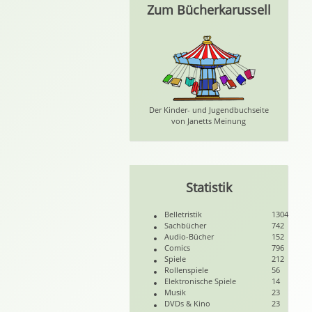
Zum Bücherkarussell
Der Kinder- und Jugendbuchseite
von Janetts Meinung
Statistik
Belletristik
1304
Sachbücher
742
Audio-Bücher
152
Comics
796
Spiele
212
Rollenspiele
56
Elektronische Spiele
14
Musik
23
DVDs & Kino
23