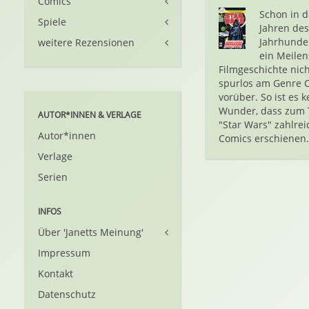
Comics
Schon in d
Spiele
Jahren des
Jahrhunder
weitere Rezensionen
ein Meilen
Filmgeschichte nich
spurlos am Genre 
vorüber. So ist es k
Wunder, dass zum
AUTOR*INNEN & VERLAGE
"Star Wars" zahlrei
Autor*innen
Comics erschienen.
Verlage
Serien
INFOS
Über 'Janetts Meinung'
Impressum
Kontakt
Datenschutz