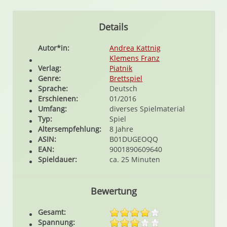
Details
Autor*in:
Andrea Kattnig
Klemens Franz
Verlag:
Piatnik
Genre:
Brettspiel
Sprache:
Deutsch
Erschienen:
01/2016
Umfang:
diverses Spielmaterial
Typ:
Spiel
Altersempfehlung:
8 Jahre
ASIN:
B01DUGEOQQ
EAN:
9001890609640
Spieldauer:
ca. 25 Minuten
Bewertung
Gesamt:
Spannung: