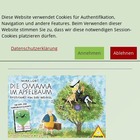
Diese Website verwendet Cookies für Authentifikation,
Navigation und andere Features. Beim Verwenden dieser
Home
Spiele
Die Omama im Apfelbaum
Website stimmen Sie zu, dass wir diese notwendigen Session-
Cookies platzieren dürfen.
Die Omama im Apfelbaum
von
Andrea
Datenschutzerklärung
Kattnig
,
Klemens Franz
Annehmen
Ablehnen
Rezension von Janett Cernohuby | 31. März 2016