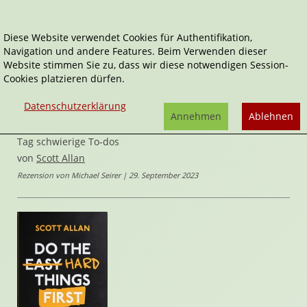
Diese Website verwendet Cookies für Authentifikation,
Navigation und andere Features. Beim Verwenden dieser
Home
Sachbücher
Lifestyle
Website stimmen Sie zu, dass wir diese notwendigen Session-
Do the hard things first
Cookies platzieren dürfen.
Do the hard things first
Datenschutzerklärung
Annehmen
Ablehnen
Endlich anfangen und dranbleiben – So erledigst du jeden
Tag schwierige To-dos
von
Scott Allan
Rezension von Michael Seirer | 29. September 2023