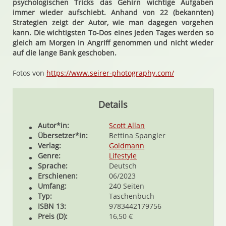
psychologischen Tricks das Gehirn wichtige Aufgaben
immer wieder aufschiebt. Anhand von 22 (bekannten)
Strategien zeigt der Autor, wie man dagegen vorgehen
kann. Die wichtigsten To-Dos eines jeden Tages werden so
gleich am Morgen in Angriff genommen und nicht wieder
auf die lange Bank geschoben.
Fotos von
https://www.seirer-photography.com/
Details
Autor*in:
Scott Allan
Übersetzer*in:
Bettina Spangler
Verlag:
Goldmann
Genre:
Lifestyle
Sprache:
Deutsch
Erschienen:
06/2023
Umfang:
240 Seiten
Typ:
Taschenbuch
ISBN 13:
9783442179756
Preis (D):
16,50 €