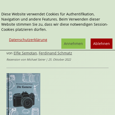
Diese Website verwendet Cookies für Authentifikation,
Navigation und andere Features. Beim Verwenden dieser
Home
Sachbücher
Die Kamera
Website stimmen Sie zu, dass wir diese notwendigen Session-
Cookies platzieren dürfen.
Dinge des Lebens
Die Kamera
Datenschutzerklärung
Annehmen
Ablehnen
Dinge des Lebens
von
Elfie Semotan
,
Ferdinand Schmatz
Rezension von Michael Seirer | 25. Oktober 2022