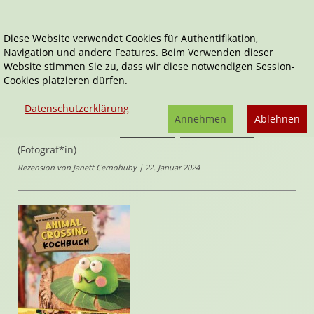
Diese Website verwendet Cookies für Authentifikation,
Navigation und andere Features. Beim Verwenden dieser
Home
Sachbücher
Website stimmen Sie zu, dass wir diese notwendigen Session-
Das inoffizielle Animal Crossing Kochbuch
Cookies platzieren dürfen.
Das inoffizielle Animal Crossing
Datenschutzerklärung
Annehmen
Ablehnen
Kochbuch
von
Tom Grimm
,
Dimitrie Harder
(Fotograf*in)
Rezension von Janett Cernohuby | 22. Januar 2024