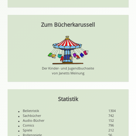
Zum Bücherkarussell
Der Kinder- und Jugendbuchseite
von Janetts Meinung
Statistik
Belletristik
1304
Sachbücher
742
Audio-Bücher
152
Comics
796
Spiele
212
Rollenspiele
56