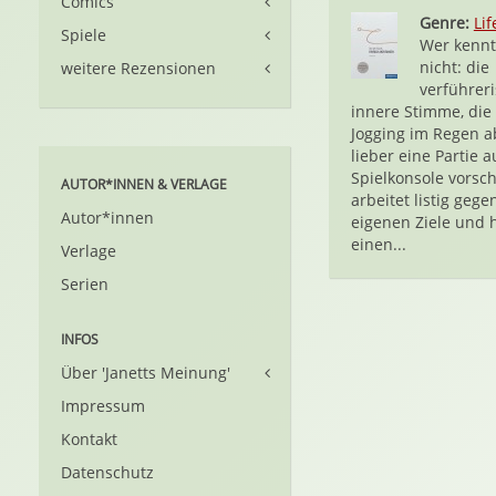
Comics
Genre:
Lif
Spiele
Wer kennt
nicht: die
weitere Rezensionen
verführer
innere Stimme, die
Jogging im Regen a
lieber eine Partie a
Spielkonsole vorsch
AUTOR*INNEN & VERLAGE
arbeitet listig gege
Autor*innen
eigenen Ziele und h
einen...
Verlage
Serien
INFOS
Über 'Janetts Meinung'
Impressum
Kontakt
Datenschutz