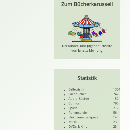
Zum Bücherkarussell
Der Kinder- und Jugendbuchseite
von Janetts Meinung
Statistik
Belletristik
1304
Sachbücher
742
Audio-Bücher
152
Comics
796
Spiele
212
Rollenspiele
56
Elektronische Spiele
14
Musik
23
DVDs & Kino
23