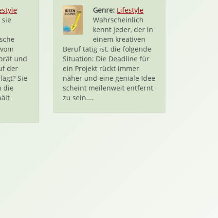
estyle
Genre:
Lifestyle
 sie
Wahrscheinlich
kennt jeder, der in
ische
einem kreativen
 vom
Beruf tätig ist, die folgende
brät und
Situation: Die Deadline für
uf der
ein Projekt rückt immer
lägt? Sie
näher und eine geniale Idee
n die
scheint meilenweit entfernt
ält
zu sein....