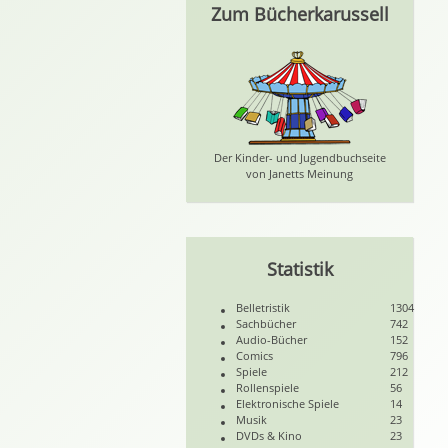
Zum Bücherkarussell
Der Kinder- und Jugendbuchseite
von Janetts Meinung
Statistik
Belletristik
1304
Sachbücher
742
Audio-Bücher
152
Comics
796
Spiele
212
Rollenspiele
56
Elektronische Spiele
14
Musik
23
DVDs & Kino
23