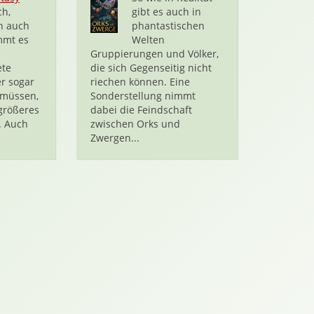
ch,
gibt es auch in
h auch
phantastischen
mmt es
Welten
Gruppierungen und Völker,
ete
die sich Gegenseitig nicht
er sogar
riechen können. Eine
 müssen,
Sonderstellung nimmt
größeres
dabei die Feindschaft
. Auch
zwischen Orks und
Zwergen...