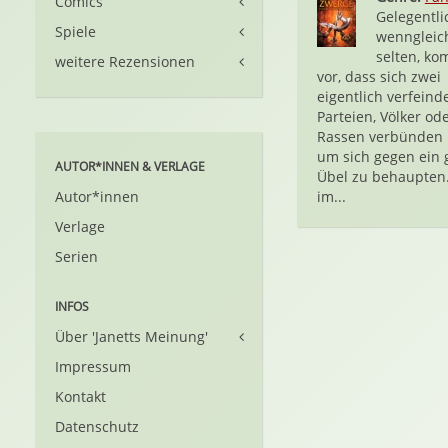
Comics
Gelegentli
Spiele
wenngleic
selten, ko
weitere Rezensionen
vor, dass sich zwei
eigentlich verfeind
Parteien, Völker od
Rassen verbünden
um sich gegen ein 
AUTOR*INNEN & VERLAGE
Übel zu behaupten
Autor*innen
im...
Verlage
Serien
INFOS
Über 'Janetts Meinung'
Impressum
Kontakt
Datenschutz