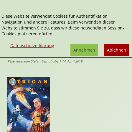
Diese Website verwendet Cookies für Authentifikation,
Navigation und andere Features. Beim Verwenden dieser
Home
Comics
Trigan: Kampf um Elekton
Website stimmen Sie zu, dass wir diese notwendigen Session-
Cookies platzieren dürfen.
Trigan
Trigan: Kampf um Elekton
Datenschutzerklärung
von
Mike
Annehmen
Ablehnen
Butterworth
,
Don Lawrence
(Illustrator*in)
Rezension von Stefan Cernohuby | 14. April 2019