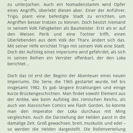
zu unterjochen. Auch ein Nomadenstamm wird Opfer
eines Angriffs, überlebt diesen aber. Einer der Anführer,
Trigo, plant eine befestigte Stadt zu errichten, um
Angriffen besser trotzen zu können. Doch besitzt niemand
in seinem Volk Fähigkeiten als Baumeister. Erst als er auf
den Weisen Perik und eine Tochter trifft, einen
Überlebenden aus dem Volk der Tharv, ändert sich das.
Mit seiner Hilfe errichtet Trigo mit seinem Volk eine Stadt.
Doch der Aufstieg eines Imperiums wird gefährdet, als sich
in seinen Reihen ein Verräter offenbart, der den Loka
berichtet...
Doch das ist erst der Beginn der Abenteuer eines neuen
Imperiums. Die Serie, die 1965 gestartet wurde, lief bis
insgesamt 1982. Es gab längere Erzählungen und einige
kurze Brückengeschichten. Man findet sowohl Element aus
der Antike, wie beim Aufstieg des römischen Reichs, als
auch von klassischen Comics wie Flash Gordon. So könnte
man den Imperator der Loka durchaus mit Ming
vergleichen. Auch die Darstellung der Helden passt in die
damalige Zeit. Groß gewachsen, breit, muskulös und edel –
so werden die Helden dargestellt. Die Rollenverteilung