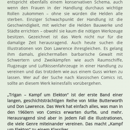
entspricht ebenfalls einem konservativen Schema, auch
wenn den Frauen in der Handlung durchaus wichtige
Rollen zukommen – ohne sie würden die Helden alle
sterben. Einziger Schwachpunkt der Handlung ist die
Geschwindigkeit, mit welcher die Helden Bauwerke und
Städte errichten – obwohl sie kaum die nötigen Werkzeuge
besitzen. Gezeichnet ist das Werk nicht nur für die
damalige Zeit herausragend. Auch heute suchen die
Illustrationen von Don Lawrence ihresgleichen. Es gelang
ihm damals, gleichermaßen barbarische Gewalt mit
Schwertern und Zweikämpfen wie auch Raumschiffe,
Flugzeuge und Luftkissenfahrzeuge in einer Handlung zu
vereinen und das trotzdem wie aus einem Guss wirken zu
lassen. Wer auf der Suche nach klassischen Comics ist,
sollte an diesem Werk keinesfalls vorübergehen.
„Trigan – Kampf um Elekton“ ist der erste Band einer
langen, geschichtsträchtigen Reihe von Mike Butterworth
und Don Lawrence. Das Werk hat einfach alles, was man in
den 1960ern von Comics erwarten durfte, und mehr.
Herausragend sind aber in jedem Fall die Illustrationen,
die viele Genre miteinander vereinen. Das macht „Kampf
um Elekton“ zu einem Klassiker.