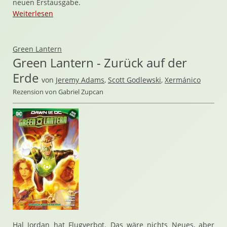
neuen Erstausgabe.
Weiterlesen
Green Lantern
Green Lantern - Zurück auf der
Erde
von
Jeremy Adams
,
Scott Godlewski
,
Xermánico
Rezension von Gabriel Zupcan
Hal Jordan hat Flugverbot. Das wäre nichts Neues, aber