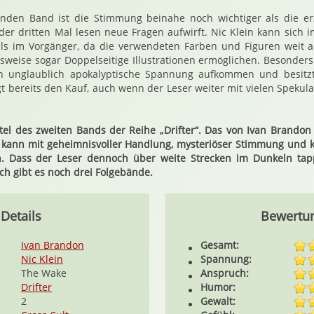
enden Band ist die Stimmung beinahe noch wichtiger als die erz
der dritten Mal lesen neue Fragen aufwirft. Nic Klein kann sich 
ls im Vorgänger, da die verwendeten Farben und Figuren weit a
weise sogar Doppelseitige Illustrationen ermöglichen. Besonders 
n unglaublich apokalyptische Spannung aufkommen und besitzt 
igt bereits den Kauf, auch wenn der Leser weiter mit vielen Speku
itel des zweiten Bands der Reihe „Drifter“. Das von Ivan Brandon
rk kann mit geheimnisvoller Handlung, mysteriöser Stimmung und k
en. Dass der Leser dennoch über weite Strecken im Dunkeln ta
ich gibt es noch drei Folgebände.
Details
Bewertu
Ivan Brandon
Gesamt:
Nic Klein
Spannung:
The Wake
Anspruch:
Drifter
Humor:
2
Gewalt: