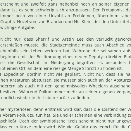
erscheint und zweifelt ganz nebenbei noch an seiner eigenen 
dann ist es sehr schwierig sich anzupassen. Der Protagonist der
immer noch vor einer Unzahl an Problemen, übernimmt aber
Graphic Novel von Ivan Brandon und Nic Klein, der den Untertitel 
wichtige Aufgabe.
Nicht nur, dass Sherrif und Ärztin Lee den verrückt geword
erschießen musste, die Stadtgemeinde muss auch Abschied v
ebenfalls sein Leben verloren hat. Während die seltsamen auß
beginnen mit der Bestimmung eines neuen Deputys direkten Einfl
ass die Gesellschaft im Niedergang begriffen ist, besonders t
gibt einen Ort, an dem eine riesige Menge Schrott zu finden ist.
ie Expedition dorthin nicht wie geplant. Nicht nur, dass sie na
chen Kreaturen abstürzen, sie müssen sich auch an der Absturzst
ünderern als auch mit den geheimnisvollen Wheelern auseinande
esitzen. Während Pollux immer mehr an seiner eigenen Vergange
endlich wieder in ihr Leben zurück zu finden.
er mysteriöser, denn erstmals wird klar, dass die Existenz der W
 Abram Pollux zu tun hat. Sie und er scheinen eine Verbindung z
inschließt. Doch der symbiotische Kreis scheint nicht nur ungewol
dass er in Kürze enden wird. Wie viel Gefahr das jedoch für die C