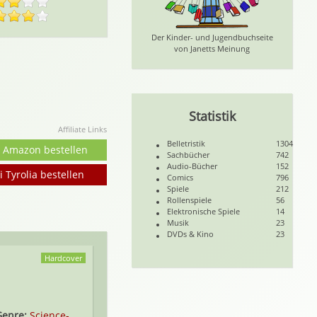
Der Kinder- und Jugendbuchseite
von Janetts Meinung
Statistik
Affiliate Links
Belletristik
1304
i Amazon bestellen
Sachbücher
742
Audio-Bücher
152
i Tyrolia bestellen
Comics
796
Spiele
212
Rollenspiele
56
Elektronische Spiele
14
Musik
23
DVDs & Kino
23
Hardcover
Genre:
Science-