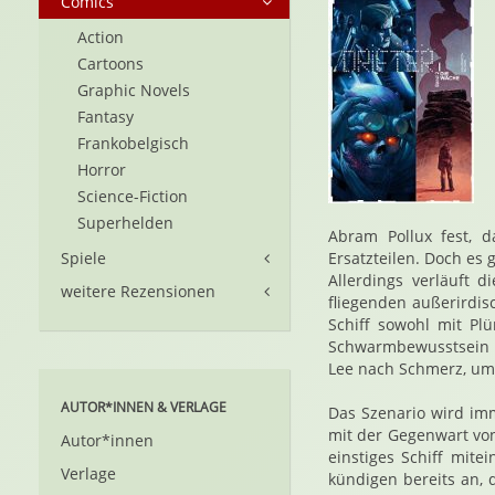
Comics
Action
Cartoons
Graphic Novels
Fantasy
Frankobelgisch
Horror
Science-Fiction
Superhelden
Abram Pollux fest, d
Spiele
Ersatzteilen. Doch es 
Allerdings verläuft d
weitere Rezensionen
fliegenden außerirdis
Schiff sowohl mit Pl
Schwarmbewusstsein b
Lee nach Schmerz, um 
AUTOR*INNEN & VERLAGE
Das Szenario wird imm
mit der Gegenwart von
Autor*innen
einstiges Schiff mite
Verlage
kündigen bereits an, 