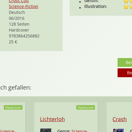
Cross Cult
Gefühl:
Science-Fiction
Illustration:
Deutsch
06/2016
128 Seiten
Hardcover
9783864256882
25 €
Be
Be
ch gefallen:
Hardcover
Hardcover
Lichterloh
Crash
Science-
Genre:
Science-