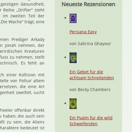
Neueste Rezensionen
geistigen Gesundheit,
 Reihe „Drifter“ steht
 im zweiten Teil der
„Die Wache“ trägt, eine
Persiana Easy
enen Prediger Arkady
von Sabrina Ghayour
on Jonah nehmen, der
erirdischen Kreaturen
uss zu nehmen, stellt
echnisch. Es fehlt an
Ein Gebet für die
ch einer Kollision mit
achtsam Schreitenden
elle von Pollux' altem
rsetzen, die eine Art
von Becky Chambers
nheit zweifelt, sucht
heeler offenbar direkt
u haben, die auch sein
Ein Psalm für die wild
lt zu sein, die Aliens
Schweifenden
haraktere bedeutet ist