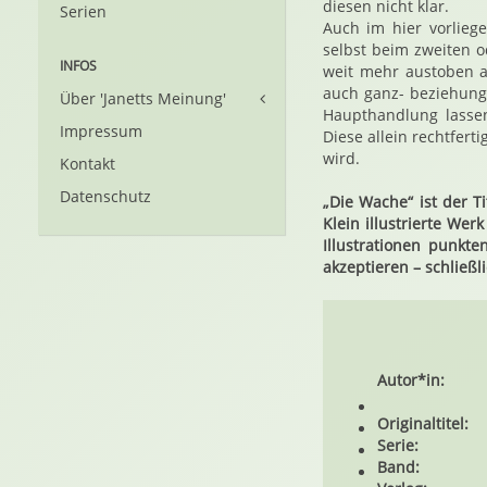
diesen nicht klar.
Serien
Auch im hier vorlieg
selbst beim zweiten o
INFOS
weit mehr austoben a
auch ganz- beziehungs
Über 'Janetts Meinung'
Haupthandlung lasse
Impressum
Diese allein rechtfert
wird.
Kontakt
Datenschutz
„Die Wache“ ist der T
Klein illustrierte We
Illustrationen punkt
akzeptieren – schließl
Autor*in:
Originaltitel:
Serie:
Band: