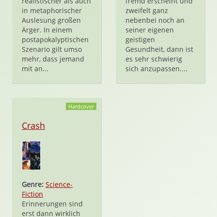
realistischer als auch
fremd erscheint und
in metaphorischer
zweifelt ganz
Auslesung großen
nebenbei noch an
Ärger. In einem
seiner eigenen
postapokalyptischen
geistigen
Szenario gilt umso
Gesundheit, dann ist
mehr, dass jemand
es sehr schwierig
mit an...
sich anzupassen....
Hardcover
Crash
Genre:
Science-
Fiction
Erinnerungen sind
erst dann wirklich