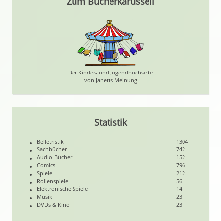
Zum Bücherkarussell
Der Kinder- und Jugendbuchseite
von Janetts Meinung
Statistik
Belletristik
1304
Sachbücher
742
Audio-Bücher
152
Comics
796
Spiele
212
Rollenspiele
56
Elektronische Spiele
14
Musik
23
DVDs & Kino
23