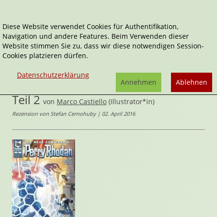
Diese Website verwendet Cookies für Authentifikation,
Navigation und andere Features. Beim Verwenden dieser
Home
Comics
Website stimmen Sie zu, dass wir diese notwendigen Session-
Die Kartografen der Unendlichkeit, Teil 2
Cookies platzieren dürfen.
Perry Rhodan
Datenschutzerklärung
Die Kartografen der Unendlichkeit,
Annehmen
Ablehnen
Teil 2
von
Marco Castiello
(Illustrator*in)
Rezension von Stefan Cernohuby | 02. April 2016