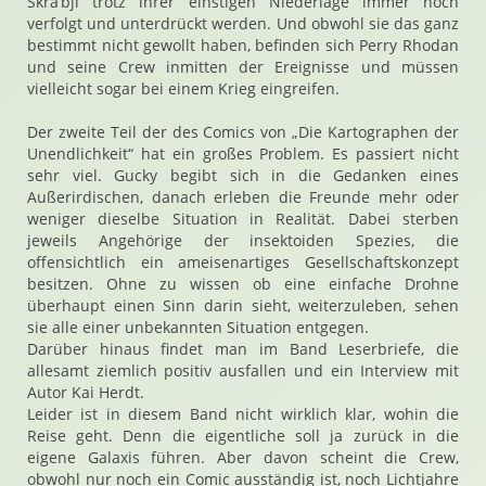
Skra’bji trotz ihrer einstigen Niederlage immer noch
verfolgt und unterdrückt werden. Und obwohl sie das ganz
bestimmt nicht gewollt haben, befinden sich Perry Rhodan
und seine Crew inmitten der Ereignisse und müssen
vielleicht sogar bei einem Krieg eingreifen.
Der zweite Teil der des Comics von „Die Kartographen der
Unendlichkeit“ hat ein großes Problem. Es passiert nicht
sehr viel. Gucky begibt sich in die Gedanken eines
Außerirdischen, danach erleben die Freunde mehr oder
weniger dieselbe Situation in Realität. Dabei sterben
jeweils Angehörige der insektoiden Spezies, die
offensichtlich ein ameisenartiges Gesellschaftskonzept
besitzen. Ohne zu wissen ob eine einfache Drohne
überhaupt einen Sinn darin sieht, weiterzuleben, sehen
sie alle einer unbekannten Situation entgegen.
Darüber hinaus findet man im Band Leserbriefe, die
allesamt ziemlich positiv ausfallen und ein Interview mit
Autor Kai Herdt.
Leider ist in diesem Band nicht wirklich klar, wohin die
Reise geht. Denn die eigentliche soll ja zurück in die
eigene Galaxis führen. Aber davon scheint die Crew,
obwohl nur noch ein Comic ausständig ist, noch Lichtjahre