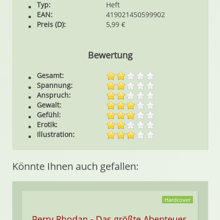
Typ:
Heft
EAN:
419021450599902
Preis (D):
5,99 €
Bewertung
Gesamt:
Spannung:
Anspruch:
Gewalt:
Gefühl:
Erotik:
Illustration:
Könnte Ihnen auch gefallen:
Hardcover
Perry Rhodan - Das größte Abenteuer