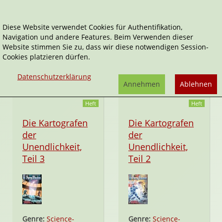
Diese Website verwendet Cookies für Authentifikation,
Navigation und andere Features. Beim Verwenden dieser
Marco Castiello
Website stimmen Sie zu, dass wir diese notwendigen Session-
Cookies platzieren dürfen.
Tätigkeitsfelder:
Illustrator*in
Datenschutzerklärung
Annehmen
Ablehnen
Heft
Heft
Die Kartografen
Die Kartografen
der
der
Unendlichkeit,
Unendlichkeit,
Teil 3
Teil 2
Genre:
Science-
Genre:
Science-