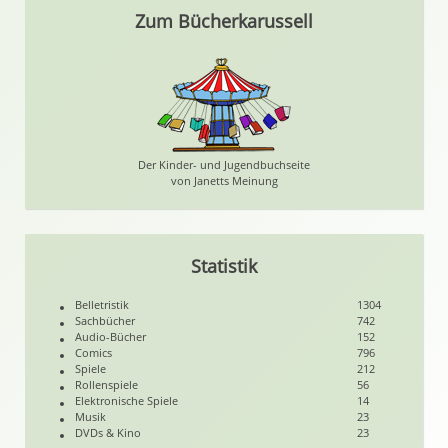
Zum Bücherkarussell
Der Kinder- und Jugendbuchseite
von Janetts Meinung
Statistik
Belletristik
1304
Sachbücher
742
Audio-Bücher
152
Comics
796
Spiele
212
Rollenspiele
56
Elektronische Spiele
14
Musik
23
DVDs & Kino
23