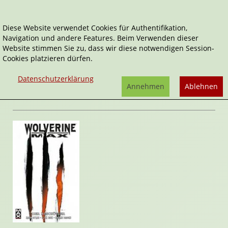
Diese Website verwendet Cookies für Authentifikation,
Navigation und andere Features. Beim Verwenden dieser
Home
Comics
Der Beschützer
Website stimmen Sie zu, dass wir diese notwendigen Session-
Cookies platzieren dürfen.
Wolverine Max
Der Beschützer
Datenschutzerklärung
von
Jason Starr
Annehmen
Ablehnen
Rezension von Stefan Cernohuby | 26. Februar 2014