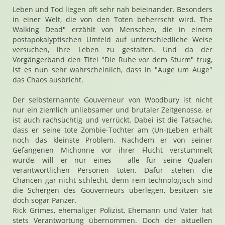
Leben und Tod liegen oft sehr nah beieinander. Besonders
in einer Welt, die von den Toten beherrscht wird. The
Walking Dead" erzählt von Menschen, die in einem
postapokalyptischen Umfeld auf unterschiedliche Weise
versuchen, ihre Leben zu gestalten. Und da der
Vorgängerband den Titel "Die Ruhe vor dem Sturm" trug,
ist es nun sehr wahrscheinlich, dass in "Auge um Auge"
das Chaos ausbricht.
Der selbsternannte Gouverneur von Woodbury ist nicht
nur ein ziemlich unliebsamer und brutaler Zeitgenosse, er
ist auch rachsüchtig und verrückt. Dabei ist die Tatsache,
dass er seine tote Zombie-Tochter am (Un-)Leben erhält
noch das kleinste Problem. Nachdem er von seiner
Gefangenen Michonne vor ihrer Flucht verstümmelt
wurde, will er nur eines - alle für seine Qualen
verantwortlichen Personen töten. Dafür stehen die
Chancen gar nicht schlecht, denn rein technologisch sind
die Schergen des Gouverneurs überlegen, besitzen sie
doch sogar Panzer.
Rick Grimes, ehemaliger Polizist, Ehemann und Vater hat
stets Verantwortung übernommen. Doch der aktuellen