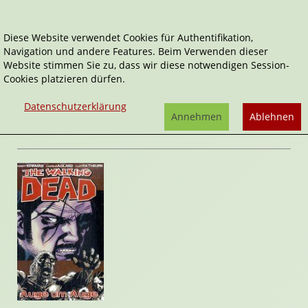
Diese Website verwendet Cookies für Authentifikation,
Navigation und andere Features. Beim Verwenden dieser
Home
Comics
Auge um Auge
Website stimmen Sie zu, dass wir diese notwendigen Session-
Cookies platzieren dürfen.
The Walking Dead
Auge um Auge
Datenschutzerklärung
von
Robert Kirkman
Annehmen
Ablehnen
Rezension von Stefan Cernohuby | 14. April 2009