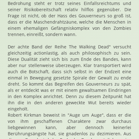
Bedrohung steht er trotz seines Einfallsreichtums und
seiner Risikobereitschaft relativ hilflos gegenüber. Die
Frage ist nicht, ob der Hass des Gouverneurs so groß ist,
dass er die Maschendrahtzäune, welche die Menschen in
einem ehemaligen Gefängniskomplex von den Zombies
trennen, einreißt, sondern wann.
Der achte Band der Reihe The Walking Dead" versucht
gleichzeitig actionlastig, als auch philosophisch zu sein.
Diese Dualität zieht sich bis zum Ende des Bandes, kann
aber nur stellenweise überzeugen. Klar transportiert wird
auch die Botschaft, dass sich selbst in der Endzeit eine
einmal in Bewegung gesetzte Spirale der Gewalt zu ende
dreht. So kommt das Begreifen des Gouverneurs zu spät,
als er entdeckt was er mit einem gewaltsamen Eindringen
in den Komplex anrichtet. Denn zu diesem Zeitpunkt hat
ihn die in den anderen geweckte Wut bereits wieder
eingeholt.
Robert Kirkman beweist in "Auge um Auge", dass er die
von ihm geschaffenen Charaktere zwar durchaus
liebgewinnen kann, aber dennoch keinerlei
Berührungsängste hat, sie gnadenlos zu dezimieren. Aus