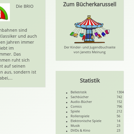
Zum Bücherkarussell
Die BRIO
enbahnen sind
 Klassiker und auch
len Jahren immer
Der Kinder- und Jugendbuchseite
iebt im
von Janetts Meinung
immer. Das
hmen ruht sich
ht auf seinen
n aus, sondern ist
bei,...
Statistik
Belletristik
1304
Sachbücher
742
Audio-Bücher
152
Comics
796
Spiele
212
Rollenspiele
56
Elektronische Spiele
14
Musik
23
DVDs & Kino
23