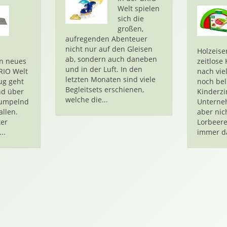
Welt spielen
sich die
großen,
aufregenden Abenteuer
nicht nur auf den Gleisen
Holzeis
ab, sondern auch daneben
in neues
zeitlose
und in der Luft. In den
RIO Welt
nach vie
letzten Monaten sind viele
ug geht
noch bel
Begleitsets erschienen,
nd über
Kinderz
welche die...
rumpelnd
Unterne
allen.
aber nic
ter
Lorbeere
..
immer da