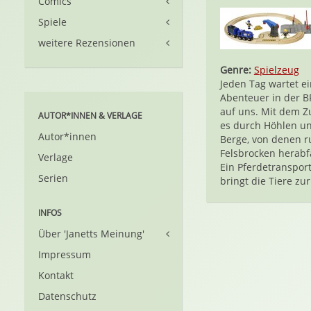
Comics
Spiele
weitere Rezensionen
Genre:
Spielzeug
Jeden Tag wartet e
Abenteuer in der B
auf uns. Mit dem Z
AUTOR*INNEN & VERLAGE
es durch Höhlen u
Autor*innen
Berge, von denen 
Felsbrocken herabf
Verlage
Ein Pferdetranspor
Serien
bringt die Tiere zur.
INFOS
Über 'Janetts Meinung'
Impressum
Kontakt
Datenschutz