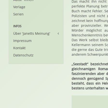
Das macht ihn nicht
perfekte Planung betr
Verlage
Buch macht Fehler. S
Serien
Polizisten und nicht
zeichnet kein hoffnung
aber provinzieller. W
INFOS
Mörder möglichst a
Über 'Janetts Meinung'
Menschenkenntnis be
Das Werk selbst blei
Impressum
Kellermann seinem Sc
Kontakt
die gerne das Gute tr
anderem Schwerpunkt
Datenschutz
„Seestadt“ bezeichn
gleichnamigen Roman
faszinierenden aber d
dennoch genügend Sp
besteht, dass ein He
bestens unterhalten 