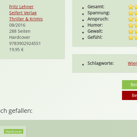
Fritz Lehner
Gesamt:
Seifert Verlag
Spannung:
Thriller & Krimis
Anspruch:
08/2016
Humor:
288 Seiten
Gewalt:
Hardcover
Gefühl:
9783902924551
19,95 €
Schlagworte:
Wie
Be
Be
ch gefallen:
Hardcover