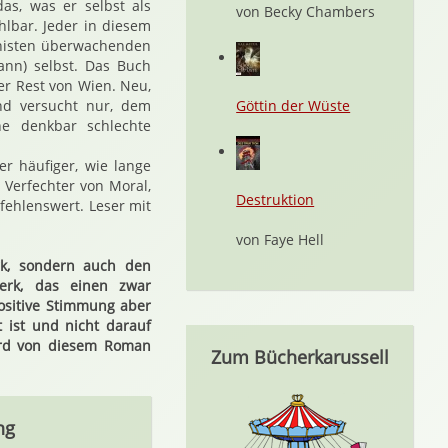
s, was er selbst als
von Becky Chambers
hlbar. Jeder in diesem
onisten überwachenden
ann) selbst. Das Buch
der Rest von Wien. Neu,
 und versucht nur, dem
Göttin der Wüste
e denkbar schlechte
r häufiger, wie lange
Verfechter von Moral,
Destruktion
fehlenswert. Leser mit
von Faye Hell
rk, sondern auch den
Werk, das einen zwar
positive Stimmung aber
ist und nicht darauf
wird von diesem Roman
Zum Bücherkarussell
ng