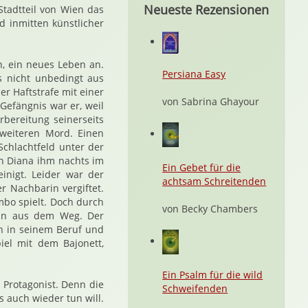
Neueste Rezensionen
tadtteil von Wien das
 inmitten künstlicher
n, ein neues Leben an.
Persiana Easy
as nicht unbedingt aus
er Haftstrafe mit einer
von Sabrina Ghayour
Gefängnis war er, weil
rbereitung seinerseits
 weiteren Mord. Einen
Schlachtfeld unter der
n Diana ihm nachts im
Ein Gebet für die
inigt. Leider war der
achtsam Schreitenden
r Nachbarin vergiftet.
mbo spielt. Doch durch
von Becky Chambers
ann aus dem Weg. Der
n in seinem Beruf und
iel mit dem Bajonett,
Ein Psalm für die wild
 Protagonist. Denn die
Schweifenden
 auch wieder tun will.