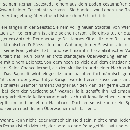
in seinem Roman „Seestadt“ einem aus dem Boden gestampften S
Gewand einer Geschichte verpasst. Sie handelt von Leben und Tod
neuer Umgebung über einem historischen Schlachtfeld.
iele fangen in der Seestadt, einem völlig neuen Stadtteil von Wie
uch Dr. Kellermann ist eine solche Person, allerdings tut er d
igenem Antrieb. Der ehemalige Dr. Hannes Kittel sitzt den Rest ein
lektronischen Fußfessel in einer Wohnung in der Seestadt ab. Im 
r seine Frau getötet hat – und weil man ihn trotz akribischer Vo
urteilt hat. Nun plant er trotz ständigere Überwachung einen
t mit einem Bajonett, von dem noch so viele auf dem einstigen 
egen. Seine Chance kommt, als der Musikerfreund seiner Nachbari
. Das Bajonett wird eingesetzt und nachher fachmännisch gere
ahl, denn der gewalttätige Sänger wurde bereits zuvor von seine
ensionierter Beamter namens Wagner auf den Plan, der gerne Colu
, bei dem der Verdacht auf Wagner fällt, schafft ihn Kellerm
rurg arbeitende Kellermann macht sich mittlerweile einen Name
zeptieren und beliebten Nachbarn. Doch er selbst kann sein Sp
nd seinem nächtlichen Überwacher nicht lassen...
wähnt, kann nicht jeder Mensch ein Held sein, nicht einmal jeder
 Roman ist ein Mensch, der bereits ohne Reue getötet hat und das