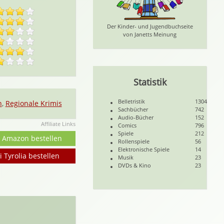
Der Kinder- und Jugendbuchseite
von Janetts Meinung
Statistik
Belletristik
1304
n
,
Regionale Krimis
Sachbücher
742
Audio-Bücher
152
Affiliate Links
Comics
796
Spiele
212
i Amazon bestellen
Rollenspiele
56
Elektronische Spiele
14
i Tyrolia bestellen
Musik
23
DVDs & Kino
23