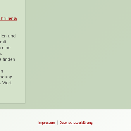
Thriller &
lien und
mit
 eine
,
 finden
en
ndung.
s Wort
|
Impressum
Datenschutzerklärung