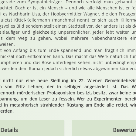
 gerade zum Sympathieträger. Dennoch verfolgt man gebannt da
achtet. Doch er ist ein Mensch – und wie alle Menschen ist er fe
ei es Nachbarin Lisa, der Hobbyermittler Wagner, die den Protag
 zuletzt Kittel-Kellermann (manchmal nennt er sich auch Killerm
svolles Bild sondern stellt einen Stadtteil vor, der anders ist als 
eitläufiger und gleichzeitig unpersönlicher. Jeder lebt weiter
us dem Weg zu gehen, wobei mehrere Nebencharaktere ein
weisen.
bt von Anfang bis zum Ende spannend und man fragt sich imme
hicksal noch entkommen kann. Das macht das Werk natürlich für 
iumphieren und das Böse unterliegen sehen, nicht unbedingt emp
 werden dem Roman jedoch sicherlich etwas abgewinnen können.
et nicht nur eine neue Siedlung im 22. Wiener Gemeindebezi
 von Fritz Lehner, der in selbiger angesiedelt ist. Das 
ennoch mörderischen Protagonisten besitzt, besitzt zwar keine 
annung, um den Leser zu fesseln. Wer zu Experimenten bereit 
ld in metaphorisch strahlender Rüstung am Ende alle rettet, 
werden.
Details
Bewertu