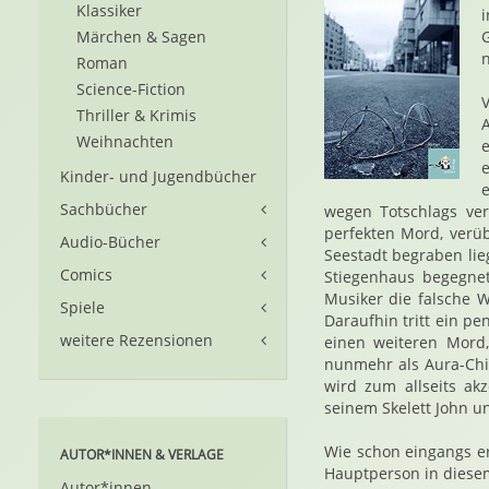
Klassiker
Märchen & Sagen
Roman
Science-Fiction
V
Thriller & Krimis
A
Weihnachten
e
e
Kinder- und Jugendbücher
e
Sachbücher
wegen Totschlags ver
perfekten Mord, verüb
Audio-Bücher
Seestadt begraben li
Comics
Stiegenhaus begegnet
Musiker die falsche W
Spiele
Daraufhin tritt ein p
weitere Rezensionen
einen weiteren Mord
nunmehr als Aura-Chi
wird zum allseits ak
seinem Skelett John u
Wie schon eingangs er
AUTOR*INNEN & VERLAGE
Hauptperson in diesem
Autor*innen