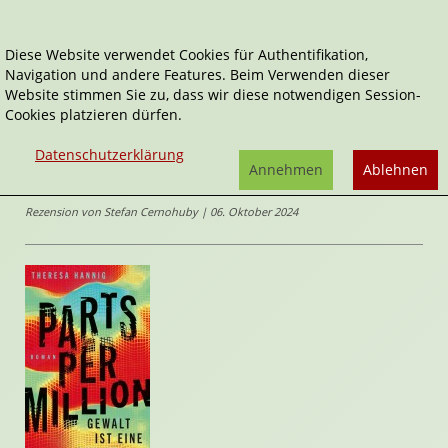
Diese Website verwendet Cookies für Authentifikation,
Navigation und andere Features. Beim Verwenden dieser
Home
Belletristik
Parts per Million
Website stimmen Sie zu, dass wir diese notwendigen Session-
Cookies platzieren dürfen.
Parts per Million
Datenschutzerklärung
Gewalt ist eine Option
Annehmen
Ablehnen
von
Theresa Hannig
Rezension von Stefan Cernohuby | 06. Oktober 2024