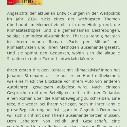
Angesichts der aktuellen Entwicklungen in der Weltpolitik
im Jahr 2024 rückt eines der wichtigsten Themen
überhaupt im Moment ziemlich in den Hintergrund: die
Klimakatastrophe und die gemeinsamen Bestrebungen,
selbige zumindest abzumindern. Theresa Hannig hat sich
in ihrem neuen Roman „Parts per Million“ mit
Klimaaktivisten und ihren Methoden auseinandergesetzt.
Und sie spinnt den Gedanken, wohin sich die aktuelle
Situation in naher Zukunft entwickeln könnte.
Ihren ersten direkten Kontakt mit Klimaaktivist*innen hat
Johanna Stromann, als sie aus erster Hand mitbekommt,
wie eine friedliche Blockade vor ihrem Auto von anderen
Autofahren gewaltsam aufgelöst wird. Nach einigen
Gesprächen mit den Beteiligten reift in ihr der Gedanke,
einen Roman über die Klimabewegung zu schreiben. Eine
Idee, die weder bei ihrem Verleger, noch in ihrer Familie
große Begeisterung auslöst – ganz im Gegenteil. Denn man
will sich nicht mit dem Thema auseinandersetzen müssen.
Dem Scheitern von Politik und Gesellschaft, eine
vernünftige Linie zu finden, um den einzigen Planeten zu