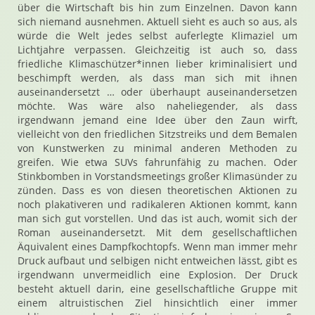
über die Wirtschaft bis hin zum Einzelnen. Davon kann
sich niemand ausnehmen. Aktuell sieht es auch so aus, als
würde die Welt jedes selbst auferlegte Klimaziel um
Lichtjahre verpassen. Gleichzeitig ist auch so, dass
friedliche Klimaschützer*innen lieber kriminalisiert und
beschimpft werden, als dass man sich mit ihnen
auseinandersetzt … oder überhaupt auseinandersetzen
möchte. Was wäre also naheliegender, als dass
irgendwann jemand eine Idee über den Zaun wirft,
vielleicht von den friedlichen Sitzstreiks und dem Bemalen
von Kunstwerken zu minimal anderen Methoden zu
greifen. Wie etwa SUVs fahrunfähig zu machen. Oder
Stinkbomben in Vorstandsmeetings großer Klimasünder zu
zünden. Dass es von diesen theoretischen Aktionen zu
noch plakativeren und radikaleren Aktionen kommt, kann
man sich gut vorstellen. Und das ist auch, womit sich der
Roman auseinandersetzt. Mit dem gesellschaftlichen
Äquivalent eines Dampfkochtopfs. Wenn man immer mehr
Druck aufbaut und selbigen nicht entweichen lässt, gibt es
irgendwann unvermeidlich eine Explosion. Der Druck
besteht aktuell darin, eine gesellschaftliche Gruppe mit
einem altruistischen Ziel hinsichtlich einer immer