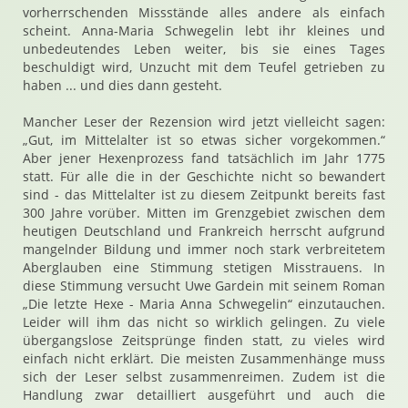
vorherrschenden Missstände alles andere als einfach
scheint. Anna-Maria Schwegelin lebt ihr kleines und
unbedeutendes Leben weiter, bis sie eines Tages
beschuldigt wird, Unzucht mit dem Teufel getrieben zu
haben ... und dies dann gesteht.
Mancher Leser der Rezension wird jetzt vielleicht sagen:
„Gut, im Mittelalter ist so etwas sicher vorgekommen.“
Aber jener Hexenprozess fand tatsächlich im Jahr 1775
statt. Für alle die in der Geschichte nicht so bewandert
sind - das Mittelalter ist zu diesem Zeitpunkt bereits fast
300 Jahre vorüber. Mitten im Grenzgebiet zwischen dem
heutigen Deutschland und Frankreich herrscht aufgrund
mangelnder Bildung und immer noch stark verbreitetem
Aberglauben eine Stimmung stetigen Misstrauens. In
diese Stimmung versucht Uwe Gardein mit seinem Roman
„Die letzte Hexe - Maria Anna Schwegelin“ einzutauchen.
Leider will ihm das nicht so wirklich gelingen. Zu viele
übergangslose Zeitsprünge finden statt, zu vieles wird
einfach nicht erklärt. Die meisten Zusammenhänge muss
sich der Leser selbst zusammenreimen. Zudem ist die
Handlung zwar detailliert ausgeführt und auch die