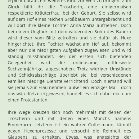
erpicht darauf, ein weiteres Kind zur Welt zu bringen. Zum
Glück hilft ihr die Tröscherin, eine einigermaßen
respektierte Kräuterfrau, bei der Geburt. Sie selbst wird
auf dem Hof eines reichen Großbauern untergebracht und
will dort ihre kleine Tochter Anna-Maria aufziehen. Doch
bei einem Unglück mit dem wildernden Sohn des Bauern
wird dieser vom Blitz getroffen und sie dafür als Hexe
hingerichtet. Ihre Tochter wächst am Hof auf, bekommt
aber nur die niedrigsten Aufgaben zugewiesen und wird
ständig misshandelt. Bei der ersten sich bietenden
Gelegenheit wird die unliebsame, mittlerweile
Sechzehnjährige, abgeschoben. Trotz widriger Umstände
und Schicksalsschläge überlebt sie, bei verschiedenen
Familien niedrige Dienste verrichtend. Doch niemand will
sie jemals zur Frau nehmen, außer ein einziges Mal - doch
das wäre Ketzerei gewesen, handelt es sich dabei doch um
einen Protestanten.
Ihre Wege kreuzen sich noch mehrmals mit denen der
Tröscherin und mit denen eines Mönchs namens
Emmerarm. Letzterer ist ein wahrer Gottesmann, kämpft
gegen Hexenprozesse und versucht die Reinheit des
Glaubens zu erhalten. Etwas, was angesichts der