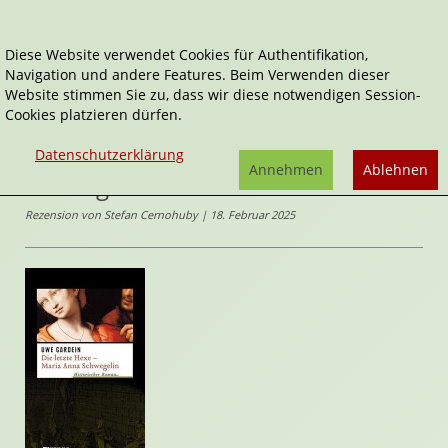
Diese Website verwendet Cookies für Authentifikation,
Navigation und andere Features. Beim Verwenden dieser
Home
Belletristik
Historische Romane
Website stimmen Sie zu, dass wir diese notwendigen Session-
Die letzte Hexe - Maria Anna Schwegelin
Cookies platzieren dürfen.
Die letzte Hexe - Maria Anna
Datenschutzerklärung
Annehmen
Ablehnen
Schwegelin
Rezension von Stefan Cernohuby | 18. Februar 2025