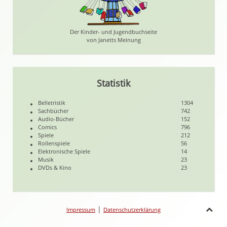
Der Kinder- und Jugendbuchseite
von Janetts Meinung
Statistik
Belletristik
1304
Sachbücher
742
Audio-Bücher
152
Comics
796
Spiele
212
Rollenspiele
56
Elektronische Spiele
14
Musik
23
DVDs & Kino
23
|
Impressum
Datenschutzerklärung