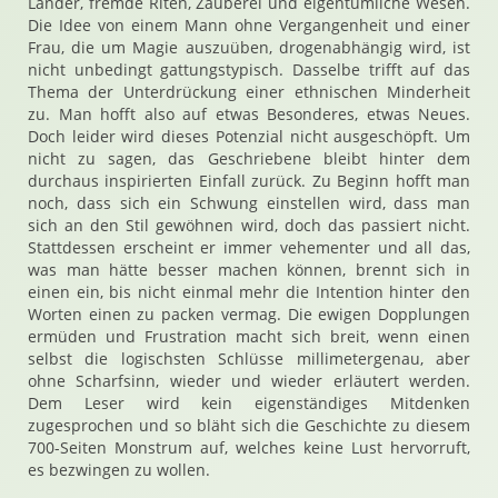
Länder, fremde Riten, Zauberei und eigentümliche Wesen.
Die Idee von einem Mann ohne Vergangenheit und einer
Frau, die um Magie auszuüben, drogenabhängig wird, ist
nicht unbedingt gattungstypisch. Dasselbe trifft auf das
Thema der Unterdrückung einer ethnischen Minderheit
zu. Man hofft also auf etwas Besonderes, etwas Neues.
Doch leider wird dieses Potenzial nicht ausgeschöpft. Um
nicht zu sagen, das Geschriebene bleibt hinter dem
durchaus inspirierten Einfall zurück. Zu Beginn hofft man
noch, dass sich ein Schwung einstellen wird, dass man
sich an den Stil gewöhnen wird, doch das passiert nicht.
Stattdessen erscheint er immer vehementer und all das,
was man hätte besser machen können, brennt sich in
einen ein, bis nicht einmal mehr die Intention hinter den
Worten einen zu packen vermag. Die ewigen Dopplungen
ermüden und Frustration macht sich breit, wenn einen
selbst die logischsten Schlüsse millimetergenau, aber
ohne Scharfsinn, wieder und wieder erläutert werden.
Dem Leser wird kein eigenständiges Mitdenken
zugesprochen und so bläht sich die Geschichte zu diesem
700-Seiten Monstrum auf, welches keine Lust hervorruft,
es bezwingen zu wollen.