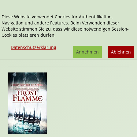
Diese Website verwendet Cookies für Authentifikation,
Navigation und andere Features. Beim Verwenden dieser
Home
Belletristik
Frostflamme
Website stimmen Sie zu, dass wir diese notwendigen Session-
Cookies platzieren dürfen.
Die Chroniken der Sphaera
Frostflamme
Datenschutzerklärung
von
Christopher B. Husberg
Annehmen
Ablehnen
Rezension von Sandra Kolbinger | 10. Januar 2017