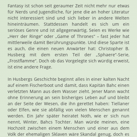
Fantasy ist schon seit geraumer Zeit nicht mehr nur etwas
für Nerds und Jugendliche, für jene die an hoher Literatur
nicht interessiert sind und sich lieber in andere Welten
hineinträumen. Stattdessen handelt es sich um ein
seriöses Genre und ist allgegenwärtig. Seien es Werke wie
„Herr der Ringe“ oder „Game of Thrones“ – fast jeder hat
mittlerweile damit Berührungspunkte. Und diese Sparte ist
es auch, die einen neuen Anwärter hat: Christopher B.
Husberg mit dem ersten Teil der „Sphaere“-Serie,
„Frostflamme“. Doch ob das Vorgelegte sich würdig erweist,
ist eine andere Frage.
In Husbergs Geschichte beginnt alles in einer kalten Nacht
auf einem Fischerboot und damit, dass Kapitän Bahc einen
verletzten Mann aus dem Wasser zieht. Jener Mann wacht
ohne Erinnerung an sein bisheriges Leben auf und bleibt
an der Seite der Wesen, die ihn gerettet haben: Tiellaner
oder Elfen, wie sie abfällig von vielen Menschen genannt
werden. Ein Jahr später heiratet Noth, wie er sich nun
nennt, Winter, Bahcs Tochter. Man würde meinen, eine
Hochzeit zwischen einem Menschen und einer aus dem
Volk der ehemaligen Sklaven wäre Skandal genug, doch es