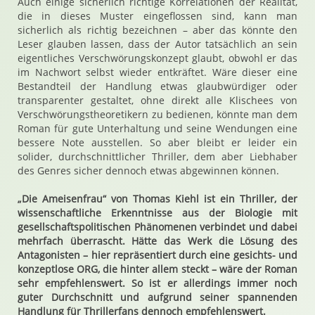
Auch einige sicherlich richtige Korrelationen der Realität,
die in dieses Muster eingeflossen sind, kann man
sicherlich als richtig bezeichnen – aber das könnte den
Leser glauben lassen, dass der Autor tatsächlich an sein
eigentliches Verschwörungskonzept glaubt, obwohl er das
im Nachwort selbst wieder entkräftet. Wäre dieser eine
Bestandteil der Handlung etwas glaubwürdiger oder
transparenter gestaltet, ohne direkt alle Klischees von
Verschwörungstheoretikern zu bedienen, könnte man dem
Roman für gute Unterhaltung und seine Wendungen eine
bessere Note ausstellen. So aber bleibt er leider ein
solider, durchschnittlicher Thriller, dem aber Liebhaber
des Genres sicher dennoch etwas abgewinnen können.
„Die Ameisenfrau“ von Thomas Kiehl ist ein Thriller, der
wissenschaftliche Erkenntnisse aus der Biologie mit
gesellschaftspolitischen Phänomenen verbindet und dabei
mehrfach überrascht. Hätte das Werk die Lösung des
Antagonisten – hier repräsentiert durch eine gesichts- und
konzeptlose ORG, die hinter allem steckt – wäre der Roman
sehr empfehlenswert. So ist er allerdings immer noch
guter Durchschnitt und aufgrund seiner spannenden
Handlung für Thrillerfans dennoch empfehlenswert.