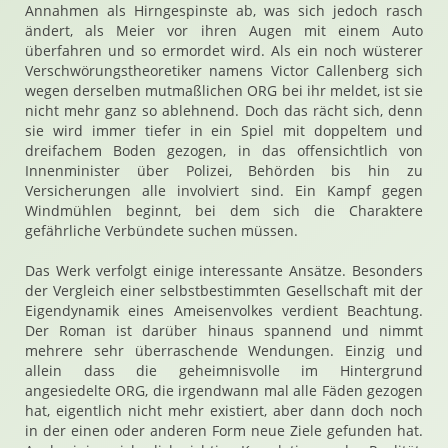
Annahmen als Hirngespinste ab, was sich jedoch rasch
ändert, als Meier vor ihren Augen mit einem Auto
überfahren und so ermordet wird. Als ein noch wüsterer
Verschwörungstheoretiker namens Victor Callenberg sich
wegen derselben mutmaßlichen ORG bei ihr meldet, ist sie
nicht mehr ganz so ablehnend. Doch das rächt sich, denn
sie wird immer tiefer in ein Spiel mit doppeltem und
dreifachem Boden gezogen, in das offensichtlich von
Innenminister über Polizei, Behörden bis hin zu
Versicherungen alle involviert sind. Ein Kampf gegen
Windmühlen beginnt, bei dem sich die Charaktere
gefährliche Verbündete suchen müssen.
Das Werk verfolgt einige interessante Ansätze. Besonders
der Vergleich einer selbstbestimmten Gesellschaft mit der
Eigendynamik eines Ameisenvolkes verdient Beachtung.
Der Roman ist darüber hinaus spannend und nimmt
mehrere sehr überraschende Wendungen. Einzig und
allein dass die geheimnisvolle im Hintergrund
angesiedelte ORG, die irgendwann mal alle Fäden gezogen
hat, eigentlich nicht mehr existiert, aber dann doch noch
in der einen oder anderen Form neue Ziele gefunden hat.