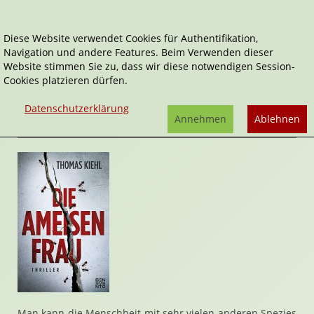
Diese Website verwendet Cookies für Authentifikation,
Navigation und andere Features. Beim Verwenden dieser
Home
Belletristik
Die Ameisenfrau
Website stimmen Sie zu, dass wir diese notwendigen Session-
Cookies platzieren dürfen.
Die Ameisenfrau
von
Thomas Kiehl
Datenschutzerklärung
Rezension von Stefan Cernohuby | 04. November 2019
Annehmen
Ablehnen
Man kann die Menschheit mit sehr vielen anderen Spezies