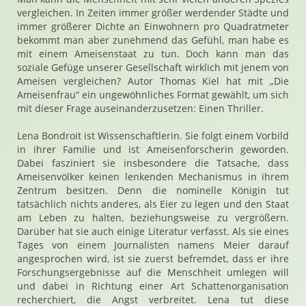
vergleichen. In Zeiten immer größer werdender Städte und
immer größerer Dichte an Einwohnern pro Quadratmeter
bekommt man aber zunehmend das Gefühl, man habe es
mit einem Ameisenstaat zu tun. Doch kann man das
soziale Gefüge unserer Gesellschaft wirklich mit jenem von
Ameisen vergleichen? Autor Thomas Kiel hat mit „Die
Ameisenfrau“ ein ungewöhnliches Format gewählt, um sich
mit dieser Frage auseinanderzusetzen: Einen Thriller.
Lena Bondroit ist Wissenschaftlerin. Sie folgt einem Vorbild
in ihrer Familie und ist Ameisenforscherin geworden.
Dabei fasziniert sie insbesondere die Tatsache, dass
Ameisenvölker keinen lenkenden Mechanismus in ihrem
Zentrum besitzen. Denn die nominelle Königin tut
tatsächlich nichts anderes, als Eier zu legen und den Staat
am Leben zu halten, beziehungsweise zu vergrößern.
Darüber hat sie auch einige Literatur verfasst. Als sie eines
Tages von einem Journalisten namens Meier darauf
angesprochen wird, ist sie zuerst befremdet, dass er ihre
Forschungsergebnisse auf die Menschheit umlegen will
und dabei in Richtung einer Art Schattenorganisation
recherchiert, die Angst verbreitet. Lena tut diese