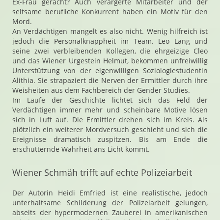
Ex-Frau gerächt? Auch verärgerte Mitarbeiter und der
seltsame berufliche Konkurrent haben ein Motiv für den
Mord.
An Verdächtigen mangelt es also nicht. Wenig hilfreich ist
jedoch die Personalknappheit im Team. Leo Lang und
seine zwei verbleibenden Kollegen, die ehrgeizige Cleo
und das Wiener Urgestein Helmut, bekommen unfreiwillig
Unterstützung von der eigenwilligen Soziologiestudentin
Alithia. Sie strapaziert die Nerven der Ermittler durch ihre
Weisheiten aus dem Fachbereich der Gender Studies.
Im Laufe der Geschichte lichtet sich das Feld der
Verdächtigen immer mehr und scheinbare Motive lösen
sich in Luft auf. Die Ermittler drehen sich im Kreis. Als
plötzlich ein weiterer Mordversuch geschieht und sich die
Ereignisse dramatisch zuspitzen. Bis am Ende die
erschütternde Wahrheit ans Licht kommt.
Wiener Schmäh trifft auf echte Polizeiarbeit
Der Autorin Heidi Emfried ist eine realistische, jedoch
unterhaltsame Schilderung der Polizeiarbeit gelungen,
abseits der hypermodernen Zauberei in amerikanischen