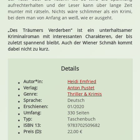
aufrechterhalten und der Leser kann über lange Zeit
munter mit rätseln. Nichts wäre schlimmer als ein Krimi,
bei dem man von Anfang an weiß, wie er ausgeht.
„Des Träumers Verderben“ ist ein unterhaltsamer
Kriminalroman mit interessanten Charakteren, der bis
zuletzt spannend bleibt. Auch der Wiener Schmäh kommt
dabei nicht zu kurz.
Details
Autor*in:
Heidi Emfried
Verlag:
Anton Pustet
Genre:
Thriller & Krimis
Sprache:
Deutsch
Erschienen:
01/2020
Umfang:
330 Seiten
Typ:
Taschenbuch
ISBN 13:
9783702509682
Preis (D):
22,00 €