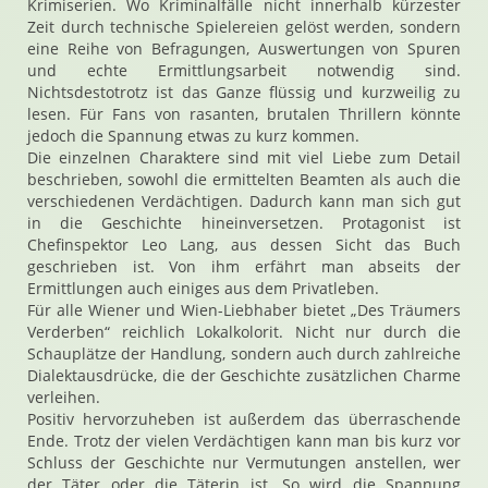
Krimiserien. Wo Kriminalfälle nicht innerhalb kürzester
Zeit durch technische Spielereien gelöst werden, sondern
eine Reihe von Befragungen, Auswertungen von Spuren
und echte Ermittlungsarbeit notwendig sind.
Nichtsdestotrotz ist das Ganze flüssig und kurzweilig zu
lesen. Für Fans von rasanten, brutalen Thrillern könnte
jedoch die Spannung etwas zu kurz kommen.
Die einzelnen Charaktere sind mit viel Liebe zum Detail
beschrieben, sowohl die ermittelten Beamten als auch die
verschiedenen Verdächtigen. Dadurch kann man sich gut
in die Geschichte hineinversetzen. Protagonist ist
Chefinspektor Leo Lang, aus dessen Sicht das Buch
geschrieben ist. Von ihm erfährt man abseits der
Ermittlungen auch einiges aus dem Privatleben.
Für alle Wiener und Wien-Liebhaber bietet „Des Träumers
Verderben“ reichlich Lokalkolorit. Nicht nur durch die
Schauplätze der Handlung, sondern auch durch zahlreiche
Dialektausdrücke, die der Geschichte zusätzlichen Charme
verleihen.
Positiv hervorzuheben ist außerdem das überraschende
Ende. Trotz der vielen Verdächtigen kann man bis kurz vor
Schluss der Geschichte nur Vermutungen anstellen, wer
der Täter oder die Täterin ist. So wird die Spannung