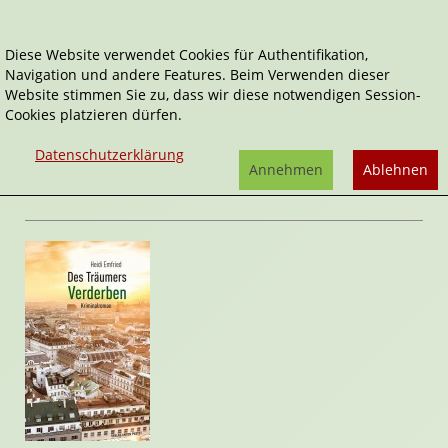
Diese Website verwendet Cookies für Authentifikation,
Navigation und andere Features. Beim Verwenden dieser
Home
Belletristik
Des Träumers Verderben
Website stimmen Sie zu, dass wir diese notwendigen Session-
Cookies platzieren dürfen.
Des Träumers Verderben
von
Heidi
Datenschutzerklärung
Emfried
Annehmen
Ablehnen
Rezension von Katharina Ruech | 30. Januar 2020