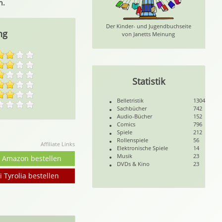
n.
Der Kinder- und Jugendbuchseite
ng
von Janetts Meinung
Statistik
Belletristik
1304
Sachbücher
742
Audio-Bücher
152
Comics
796
Spiele
212
Rollenspiele
56
Affiliate Links
Elektronische Spiele
14
Musik
23
i Amazon bestellen
DVDs & Kino
23
i Tyrolia bestellen