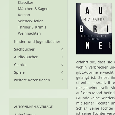
Klassiker
Märchen & Sagen
Roman
Science-Fiction
Thriller & Krimis
Weihnachten
Kinder- und Jugendbücher
Sachbücher
Audio-Bücher
erfährt sie, dass si
Comics
wohin Verbrecher un
Spiele
gibt.Aubrine erwacht
gelangt ist. Selbst 
weitere Rezensionen
offenbar operativ ihr
der geheimnisvolle Al
auf dem Mond befinde
Grunde keine Wiederke
mit seiner Tochter u
AUTOR*INNEN & VERLAGE
Schlag. Seine Tochter
ist seine Tochter ver
Autor*innen