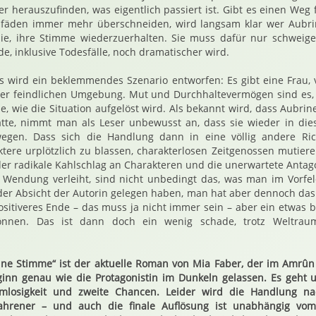
er herauszufinden, was eigentlich passiert ist. Gibt es einen Weg 
fäden immer mehr überschneiden, wird langsam klar wer Aubrin
 sie, ihre Stimme wiederzuerhalten. Sie muss dafür nur schweige
, inklusive Todesfälle, noch dramatischer wird.
 wird ein beklemmendes Szenario entworfen: Es gibt eine Frau, 
iner feindlichen Umgebung. Mut und Durchhaltevermögen sind es, 
e, wie die Situation aufgelöst wird. Als bekannt wird, dass Aubri
hatte, nimmt man als Leser unbewusst an, dass sie wieder in die
egen. Dass sich die Handlung dann in eine völlig andere Ric
tere urplötzlich zu blassen, charakterlosen Zeitgenossen mutiere
er radikale Kahlschlag an Charakteren und die unerwartete Antago
e Wendung verleiht, sind nicht unbedingt das, was man im Vorfe
er Absicht der Autorin gelegen haben, man hat aber dennoch das
ositiveres Ende – das muss ja nicht immer sein – aber ein etwas b
önnen. Das ist dann doch ein wenig schade, trotz Weltrau
ne Stimme“ ist der aktuelle Roman von Mia Faber, der im Amrûn 
ginn genau wie die Protagonistin im Dunkeln gelassen. Es geht
mmlosigkeit und zweite Chancen. Leider wird die Handlung n
fahrener – und auch die finale Auflösung ist unabhängig vo