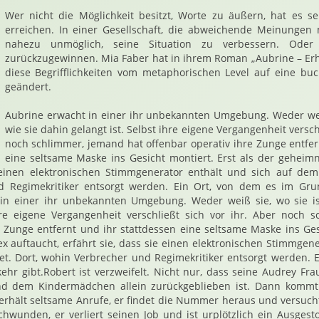
Wer nicht die Möglichkeit besitzt, Worte zu äußern, hat es s
erreichen. In einer Gesellschaft, die abweichende Meinungen 
nahezu unmöglich, seine Situation zu verbessern. Ode
zurückzugewinnen. Mia Faber hat in ihrem Roman „Aubrine – Erh
diese Begrifflichkeiten vom metaphorischen Level auf eine bu
geändert.
Aubrine erwacht in einer ihr unbekannten Umgebung. Weder weiß
wie sie dahin gelangt ist. Selbst ihre eigene Vergangenheit verschl
noch schlimmer, jemand hat offenbar operativ ihre Zunge entfer
eine seltsame Maske ins Gesicht montiert. Erst als der geheimni
e einen elektronischen Stimmgenerator enthält und sich auf dem
d Regimekritiker entsorgt werden. Ein Ort, von dem es im Gru
 in einer ihr unbekannten Umgebung. Weder weiß sie, wo sie is
ihre eigene Vergangenheit verschließt sich vor ihr. Aber noch 
e Zunge entfernt und ihr stattdessen eine seltsame Maske ins Gesi
ex auftaucht, erfährt sie, dass sie einen elektronischen Stimmgene
t. Dort, wohin Verbrecher und Regimekritiker entsorgt werden. E
hr gibt.Robert ist verzweifelt. Nicht nur, dass seine Audrey Fra
nd dem Kindermädchen allein zurückgeblieben ist. Dann kommt
 erhält seltsame Anrufe, er findet die Nummer heraus und versuc
schwunden, er verliert seinen Job und ist urplötzlich ein Ausge