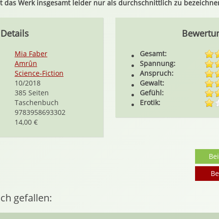
t das Werk insgesamt leider nur als durchschnittlich zu bezeichne
Details
Bewertu
Mia Faber
Gesamt:
Amrûn
Spannung:
Science-Fiction
Anspruch:
10/2018
Gewalt:
385 Seiten
Gefühl:
Taschenbuch
Erotik:
9783958693302
14,00 €
Be
Be
ch gefallen: