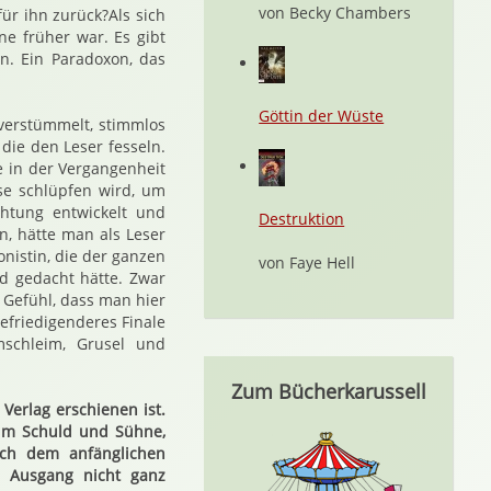
von Becky Chambers
für ihn zurück?Als sich
e früher war. Es gibt
n. Ein Paradoxon, das
Göttin der Wüste
verstümmelt, stimmlos
die den Leser fesseln.
ne in der Vergangenheit
se schlüpfen wird, um
htung entwickelt und
Destruktion
n, hätte man als Leser
nistin, die der ganzen
von Faye Hell
ld gedacht hätte. Zwar
 Gefühl, dass man hier
efriedigenderes Finale
mschleim, Grusel und
Zum Bücherkarussell
Verlag erschienen ist.
 um Schuld und Sühne,
ach dem anfänglichen
m Ausgang nicht ganz