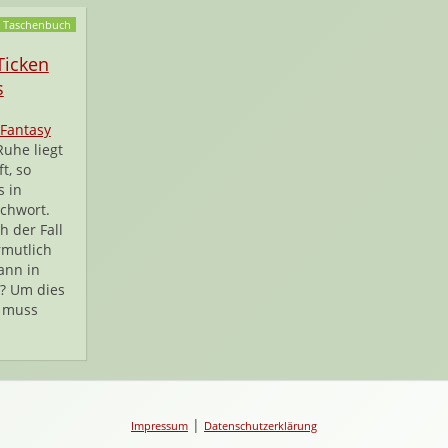
Taschenbuch
Ticken
s
Fantasy
Ruhe liegt
ft, so
s in
ichwort.
h der Fall
ermutlich
ann in
t? Um dies
, muss
|
Impressum
Datenschutzerklärung