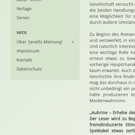
Gesellschaft versucht 
Verlage
die beiden Handlungs
eine Möglichkeit für
Serien
durch äußere Umstände
INFOS
Zu Beginn des Romans
und verzweifelt, in e
Über 'Janetts Meinung'
Und natürlich Interess
Impressum
eine wichtige Rolle 
erneut etwas zu bew
Kontakt
vorherige Hauptcharak
Datenschutz
kaum erwartet. Auch d
Geschichte ihre final
mag das durchaus in d
nicht unbedingt ein p
hätte produzieren k
Maskenwahnsinn.
„Aubrine – Erhebe dei
Der Leser wird zu Be
fremdinduzierte Sti
Spektakel etwas zer