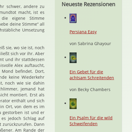
Neueste Rezensionen
ehr schwer, andere zu
mundtot macht, ist es
r die eigene Stimme
ebe deine Stimme“ all
chstäbliche Umsetzung
Persiana Easy
von Sabrina Ghayour
 sie, wo sie ist, noch
ießt sich vor ihr. Aber
nt und ihr stattdessen
svolle Alex auftaucht,
 Mond befindet. Dort,
Ein Gebet für die
nde keine Wiederkehr
achtsam Schreitenden
t, noch wie sie dahin
schlimmer, jemand hat
von Becky Chambers
cht montiert. Erst als
rator enthält und sich
in Ort, von dem es im
u gestorben ist und er
Ein Psalm für die wild
 es jedoch Schlag auf
Schweifenden
ht zurückzurufen. Dann
stoßener. Am Rande der