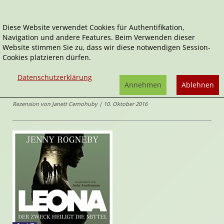
Diese Website verwendet Cookies für Authentifikation,
Navigation und andere Features. Beim Verwenden dieser
Home
Audio-Bücher
Der Zweck heiligt die Mittel
Website stimmen Sie zu, dass wir diese notwendigen Session-
Cookies platzieren dürfen.
Leona
Der Zweck heiligt die Mittel
Datenschutzerklärung
von
Jenny
Annehmen
Ablehnen
Rogneby
,
Julia Nachtmann
(Sprecher*in)
Rezension von Janett Cernohuby | 10. Oktober 2016