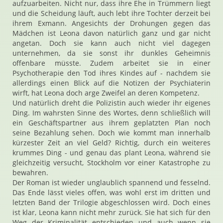
aufzuarbeiten. Nicht nur, dass ihre Ehe in Trümmern liegt
und die Scheidung läuft, auch lebt ihre Tochter derzeit bei
ihrem Exmann. Angesichts der Drohungen gegen das
Mädchen ist Leona davon natürlich ganz und gar nicht
angetan. Doch sie kann auch nicht viel dagegen
unternehmen, da sie sonst ihr dunkles Geheimnis
offenbare müsste. Zudem arbeitet sie in einer
Psychotherapie den Tod ihres Kindes auf - nachdem sie
allerdings einen Blick auf die Notizen der Psychiaterin
wirft, hat Leona doch arge Zweifel an deren Kompetenz.
Und natürlich dreht die Polizistin auch wieder ihr eigenes
Ding. Im wahrsten Sinne des Wortes, denn schließlich will
ein Geschäftspartner aus ihrem geplatzten Plan noch
seine Bezahlung sehen. Doch wie kommt man innerhalb
kürzester Zeit an viel Geld? Richtig, durch ein weiteres
krummes Ding - und genau das plant Leona, während sie
gleichzeitig versucht, Stockholm vor einer Katastrophe zu
bewahren.
Der Roman ist wieder unglaublich spannend und fesselnd.
Das Ende lässt vieles offen, was wohl erst im dritten und
letzten Band der Trilogie abgeschlossen wird. Doch eines
ist klar, Leona kann nicht mehr zurück. Sie hat sich für den
Weg der Kriminalität entschieden und auch wenn sie