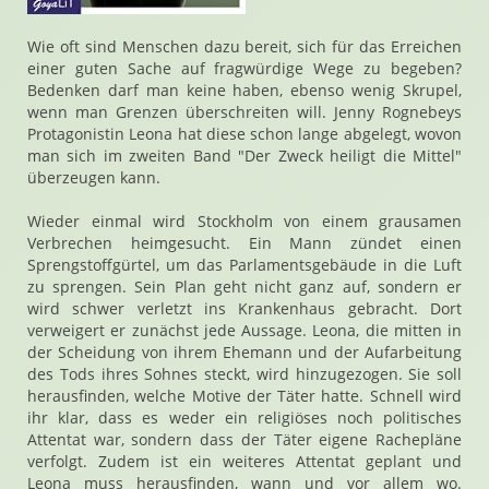
Wie oft sind Menschen dazu bereit, sich für das Erreichen
einer guten Sache auf fragwürdige Wege zu begeben?
Bedenken darf man keine haben, ebenso wenig Skrupel,
wenn man Grenzen überschreiten will. Jenny Rognebeys
Protagonistin Leona hat diese schon lange abgelegt, wovon
man sich im zweiten Band "Der Zweck heiligt die Mittel"
überzeugen kann.
Wieder einmal wird Stockholm von einem grausamen
Verbrechen heimgesucht. Ein Mann zündet einen
Sprengstoffgürtel, um das Parlamentsgebäude in die Luft
zu sprengen. Sein Plan geht nicht ganz auf, sondern er
wird schwer verletzt ins Krankenhaus gebracht. Dort
verweigert er zunächst jede Aussage. Leona, die mitten in
der Scheidung von ihrem Ehemann und der Aufarbeitung
des Tods ihres Sohnes steckt, wird hinzugezogen. Sie soll
herausfinden, welche Motive der Täter hatte. Schnell wird
ihr klar, dass es weder ein religiöses noch politisches
Attentat war, sondern dass der Täter eigene Rachepläne
verfolgt. Zudem ist ein weiteres Attentat geplant und
Leona muss herausfinden, wann und vor allem wo.