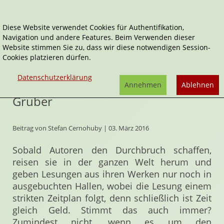
Diese Website verwendet Cookies für Authentifikation,
Navigation und andere Features. Beim Verwenden dieser
Home
Artikel
Website stimmen Sie zu, dass wir diese notwendigen Session-
Rathauskellerlesung mit Andreas Gruber
Cookies platzieren dürfen.
Rathauskellerlesung mit Andreas
Datenschutzerklärung
Annehmen
Ablehnen
Gruber
Beitrag von Stefan Cernohuby | 03. März 2016
Sobald Autoren den Durchbruch schaffen,
reisen sie in der ganzen Welt herum und
geben Lesungen aus ihren Werken nur noch in
ausgebuchten Hallen, wobei die Lesung einem
strikten Zeitplan folgt, denn schließlich ist Zeit
gleich Geld. Stimmt das auch immer?
Zumindest nicht, wenn es um den