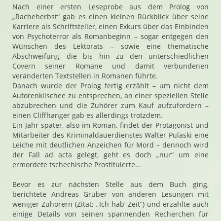
Nach einer ersten Leseprobe aus dem Prolog von
„Racheherbst“ gab es einen kleinen Rückblick über seine
Karriere als Schriftsteller, einen Exkurs über das Einbinden
von Psychoterror als Romanbeginn – sogar entgegen den
Wünschen des Lektorats – sowie eine thematische
Abschweifung, die bis hin zu den unterschiedlichen
Covern seiner Romane und damit verbundenen
veränderten Textstellen in Romanen führte.
Danach wurde der Prolog fertig erzählt – um nicht dem
Autorenklischee zu entsprechen, an einer speziellen Stelle
abzubrechen und die Zuhörer zum Kauf aufzufordern –
einen Cliffhanger gab es allerdings trotzdem.
Ein Jahr später, also im Roman, findet der Protagonist und
Mitarbeiter des Kriminaldauerdienstes Walter Pulaski eine
Leiche mit deutlichen Anzeichen für Mord – dennoch wird
der Fall ad acta gelegt, geht es doch „nur“ um eine
ermordete tschechische Prostituierte…
Bevor es zur nächsten Stelle aus dem Buch ging,
berichtete Andreas Gruber von anderen Lesungen mit
weniger Zuhörern (Zitat: „Ich hab‘ Zeit“) und erzählte auch
einige Details von seinen spannenden Recherchen für