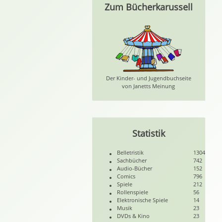
Zum Bücherkarussell
Der Kinder- und Jugendbuchseite
von Janetts Meinung
Statistik
Belletristik
1304
Sachbücher
742
Audio-Bücher
152
Comics
796
Spiele
212
Rollenspiele
56
Elektronische Spiele
14
Musik
23
DVDs & Kino
23