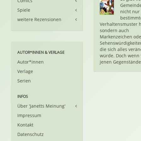
Comics
Gemeinde
Spiele
nicht nur
bestimmt
weitere Rezensionen
Verhaltensmuster 
sondern auch
Markenzeichen ode
Sehenswürdigkeite
die sich alles verä
AUTOR*INNEN & VERLAGE
würde. Doch wenn 
Autor*innen
jenen Gegenständen
Verlage
Serien
INFOS
Über 'Janetts Meinung'
Impressum
Kontakt
Datenschutz