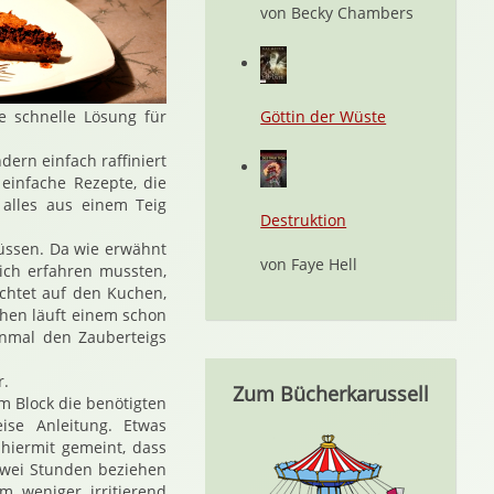
von Becky Chambers
e schnelle Lösung für
Göttin der Wüste
ern einfach raffiniert
einfache Rezepte, die
alles aus einem Teig
Destruktion
üssen. Da wie erwähnt
von Faye Hell
ich erfahren mussten,
htet auf den Kuchen,
chen läuft einem schon
mal den Zauberteigs
r.
Zum Bücherkarussell
m Block die benötigten
ise Anleitung. Etwas
 hiermit gemeint, dass
zwei Stunden beziehen
 weniger irritierend