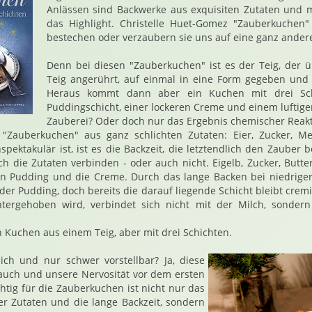
Anlässen sind Backwerke aus exquisiten Zutaten und m
das Highlight. Christelle Huet-Gomez "Zauberkuchen
bestechen oder verzaubern sie uns auf eine ganz ander
Denn bei diesen "Zauberkuchen" ist es der Teig, der ü
Teig angerührt, auf einmal in eine Form gegeben und
Heraus kommt dann aber ein Kuchen mit drei Schi
Puddingschicht, einer lockeren Creme und einem luftigen
Zauberei? Oder doch nur das Ergebnis chemischer Reak
 "Zauberkuchen" aus ganz schlichten Zutaten: Eier, Zucker, Me
ektakulär ist, ist es die Backzeit, die letztendlich den Zauber 
sich die Zutaten verbinden - oder auch nicht. Eigelb, Zucker, Butt
en Pudding und die Creme. Durch das lange Backen bei niedrige
der Pudding, doch bereits die darauf liegende Schicht bleibt cremi
ntergehoben wird, verbindet sich nicht mit der Milch, sondern s
Kuchen aus einem Teig, aber mit drei Schichten.
ich und nur schwer vorstellbar? Ja, diese
auch und unsere Nervosität vor dem ersten
htig für die Zauberkuchen ist nicht nur das
r Zutaten und die lange Backzeit, sondern