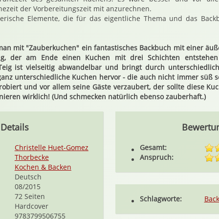
hezeit der Vorbereitungszeit mit anzurechnen.
terische Elemente, die für das eigentliche Thema und das Backbu
an mit "Zauberkuchen" ein fantastisches Backbuch mit einer äußer
g, der am Ende einen Kuchen mit drei Schichten entstehen l
Teig ist vielseitig abwandelbar und bringt durch unterschiedli
anz unterschiedliche Kuchen hervor - die auch nicht immer süß s
probiert und vor allem seine Gäste verzaubert, der sollte diese K
onieren wirklich! (Und schmecken natürlich ebenso zauberhaft.)
Details
Bewertu
Christelle Huet-Gomez
Gesamt:
Thorbecke
Anspruch:
Kochen & Backen
Deutsch
08/2015
72 Seiten
Schlagworte:
Bac
Hardcover
9783799506755