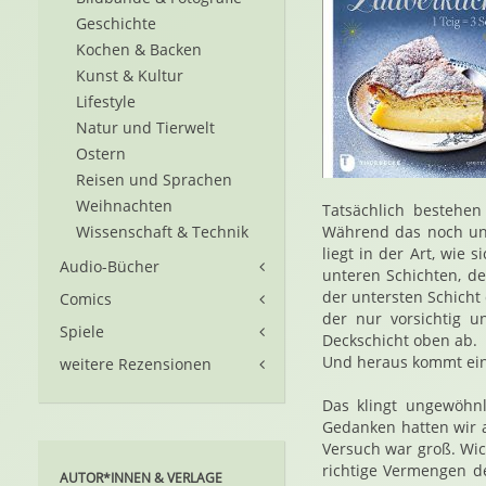
Geschichte
Kochen & Backen
Kunst & Kultur
Lifestyle
Natur und Tierwelt
Ostern
Reisen und Sprachen
Weihnachten
Tatsächlich bestehen
Wissenschaft & Technik
Während das noch unsp
liegt in der Art, wie 
Audio-Bücher
unteren Schichten, d
der untersten Schicht 
Comics
der nur vorsichtig u
Spiele
Deckschicht oben ab.
Und heraus kommt ein 
weitere Rezensionen
Das klingt ungewöhnl
Gedanken hatten wir 
Versuch war groß. Wic
richtige Vermengen de
AUTOR*INNEN & VERLAGE