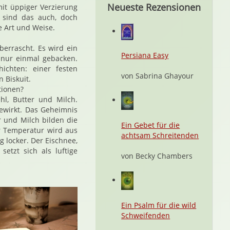
Neueste Rezensionen
it üppiger Verzierung
" sind das auch, doch
e Art und Weise.
berrascht. Es wird ein
Persiana Easy
 nur einmal gebacken.
chten: einer festen
von Sabrina Ghayour
 Biskuit.
tionen?
hl, Butter und Milch.
bewirkt. Das Geheimnis
er und Milch bilden die
Ein Gebet für die
r Temperatur wird aus
achtsam Schreitenden
g locker. Der Eischnee,
etzt sich als luftige
von Becky Chambers
Ein Psalm für die wild
Schweifenden