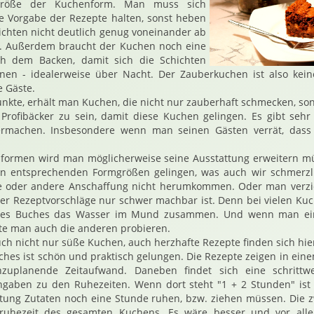
 Größe der Kuchenform. Man muss sich
e Vorgabe der Rezepte halten, sonst heben
ichten nicht deutlich genug voneinander ab
. Außerdem braucht der Kuchen noch eine
ch dem Backen, damit sich die Schichten
nnen - idealerweise über Nacht. Der Zauberkuchen ist also kein
e Gäste.
nkte, erhält man Kuchen, die nicht nur zauberhaft schmecken, sond
Profibäcker zu sein, damit diese Kuchen gelingen. Es gibt sehr 
ermachen. Insbesondere wenn man seinen Gästen verrät, dass 
nformen wird man möglicherweise seine Ausstattung erweitern m
n entsprechenden Formgrößen gelingen, was auch wir schmerzl
e oder andere Anschaffung nicht herumkommen. Oder man verzic
er Rezeptvorschläge nur schwer machbar ist. Denn bei vielen Ku
 des Buches das Wasser im Mund zusammen. Und wenn man ein
te man auch die anderen probieren.
uch nicht nur süße Kuchen, auch herzhafte Rezepte finden sich hie
ches ist schön und praktisch gelungen. Die Rezepte zeigen in eine
zuplanende Zeitaufwand. Daneben findet sich eine schrittwe
Angaben zu den Ruhezeiten. Wenn dort steht "1 + 2 Stunden" ist
tung Zutaten noch eine Stunde ruhen, bzw. ziehen müssen. Die 
truhezeit des gesamten Kuchens. Es wäre besser und vor allem