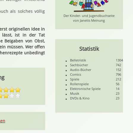
ch als solches völlig
Der Kinder- und Jugendbuchseite
von Janetts Meinung
st originellen Idee in
ässt, ist in der Tat
che Beigaben von Obst,
ein müssen. Wer offen
Statistik
uchenrezepte unbedingt
Belletristik
1304
Sachbücher
742
Audio-Bücher
152
Comics
796
ng
Spiele
212
Rollenspiele
56
Elektronische Spiele
14
Musik
23
DVDs & Kino
23
ken