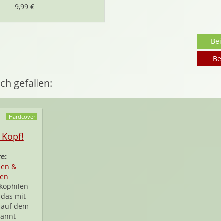
9,99 €
Be
Be
ch gefallen:
Hardcover
 Kopf!
e:
hen &
ken
kophilen
 das mit
 auf dem
kannt