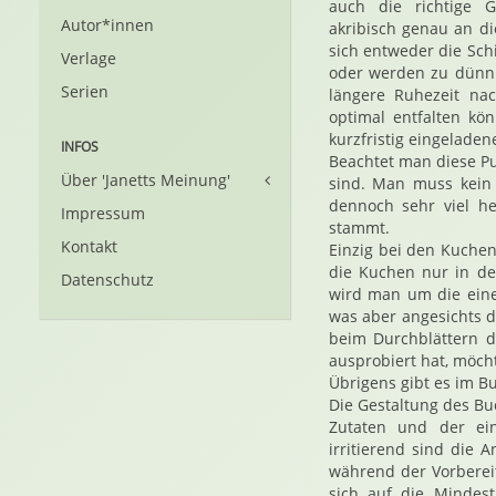
auch die richtige
Autor*innen
akribisch genau an di
sich entweder die Sch
Verlage
oder werden zu dünn
Serien
längere Ruhezeit na
optimal entfalten kö
kurzfristig eingeladen
INFOS
Beachtet man diese Pu
Über 'Janetts Meinung'
sind. Man muss kein 
dennoch sehr viel h
Impressum
stammt.
Kontakt
Einzig bei den Kuche
die Kuchen nur in de
Datenschutz
wird man um die ein
was aber angesichts d
beim Durchblättern
ausprobiert hat, möch
Übrigens gibt es im B
Die Gestaltung des Bu
Zutaten und der ein
irritierend sind die 
während der Vorberei
sich auf die Mindes