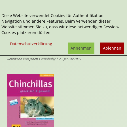
Diese Website verwendet Cookies für Authentifikation,
Navigation und andere Features. Beim Verwenden dieser
Home
Sachbücher
Chinchillas - glücklich & gesund
Website stimmen Sie zu, dass wir diese notwendigen Session-
Cookies platzieren dürfen.
GU Tierratgeber
Chinchillas - glücklich & gesund
Datenschutzerklärung
von
Annehmen
Ablehnen
Maike Röder-Thiede
Rezension von Janett Cernohuby | 23. Januar 2009