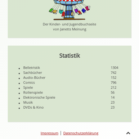
Der Kinder- und Jugendbuchseite
von Janetts Meinung
Statistik
Belletristik
1304
Sachbücher
742
Audio-Bücher
152
Comics
796
Spiele
212
Rollenspiele
56
Elektronische Spiele
14
Musik
23
DVDs & Kino
23
|
Impressum
Datenschutzerklärung