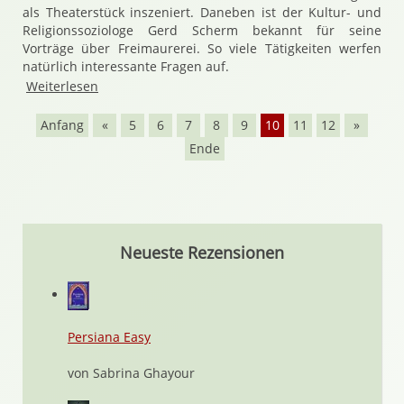
als Theaterstück inszeniert. Daneben ist der Kultur- und
Religionssoziologe Gerd Scherm bekannt für seine
Vorträge über Freimaurerei. So viele Tätigkeiten werfen
natürlich interessante Fragen auf.
Weiterlesen
Anfang
«
5
6
7
8
9
10
11
12
»
Ende
Neueste Rezensionen
Persiana Easy
von Sabrina Ghayour