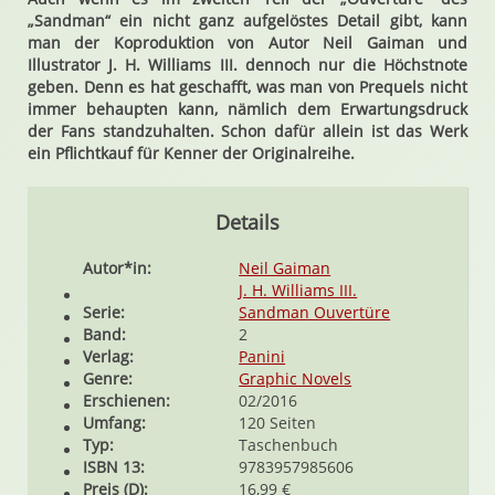
„Sandman“ ein nicht ganz aufgelöstes Detail gibt, kann
man der Koproduktion von Autor Neil Gaiman und
Illustrator J. H. Williams III. dennoch nur die Höchstnote
geben. Denn es hat geschafft, was man von Prequels nicht
immer behaupten kann, nämlich dem Erwartungsdruck
der Fans standzuhalten. Schon dafür allein ist das Werk
ein Pflichtkauf für Kenner der Originalreihe.
Details
Autor*in:
Neil Gaiman
J. H. Williams III.
Serie:
Sandman Ouvertüre
Band:
2
Verlag:
Panini
Genre:
Graphic Novels
Erschienen:
02/2016
Umfang:
120 Seiten
Typ:
Taschenbuch
ISBN 13:
9783957985606
Preis (D):
16,99 €