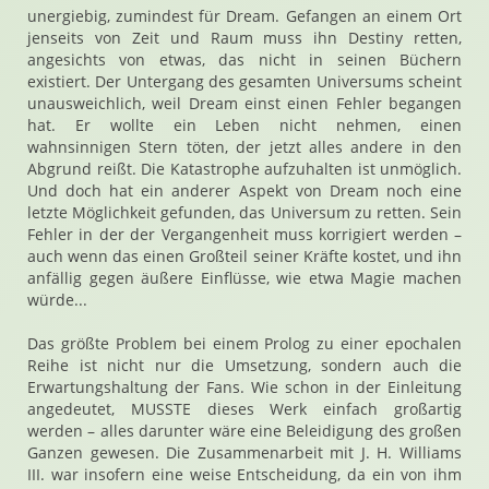
unergiebig, zumindest für Dream. Gefangen an einem Ort
jenseits von Zeit und Raum muss ihn Destiny retten,
angesichts von etwas, das nicht in seinen Büchern
existiert. Der Untergang des gesamten Universums scheint
unausweichlich, weil Dream einst einen Fehler begangen
hat. Er wollte ein Leben nicht nehmen, einen
wahnsinnigen Stern töten, der jetzt alles andere in den
Abgrund reißt. Die Katastrophe aufzuhalten ist unmöglich.
Und doch hat ein anderer Aspekt von Dream noch eine
letzte Möglichkeit gefunden, das Universum zu retten. Sein
Fehler in der der Vergangenheit muss korrigiert werden –
auch wenn das einen Großteil seiner Kräfte kostet, und ihn
anfällig gegen äußere Einflüsse, wie etwa Magie machen
würde...
Das größte Problem bei einem Prolog zu einer epochalen
Reihe ist nicht nur die Umsetzung, sondern auch die
Erwartungshaltung der Fans. Wie schon in der Einleitung
angedeutet, MUSSTE dieses Werk einfach großartig
werden – alles darunter wäre eine Beleidigung des großen
Ganzen gewesen. Die Zusammenarbeit mit J. H. Williams
III. war insofern eine weise Entscheidung, da ein von ihm