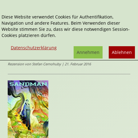
Diese Website verwendet Cookies für Authentifikation,
Navigation und andere Features. Beim Verwenden dieser
Home
Comics
Sandman Ouvertüre, Band 2
Website stimmen Sie zu, dass wir diese notwendigen Session-
Cookies platzieren dürfen.
Sandman Ouvertüre
Sandman Ouvertüre, Band 2
Datenschutzerklärung
von
Neil
Annehmen
Ablehnen
Gaiman
,
J. H. Williams III.
(Illustrator*in)
Rezension von Stefan Cernohuby | 21. Februar 2016