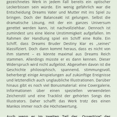
gezeichnetes Werk in jedem Fall bereits ein optischer
Leckerbissen sein würde. Ein wenig gefährlich war die
Entscheidung Dreams Vater und Mutter mit ins Spiel zu
bringen. Doch der Balanceakt ist gelungen. Selbst die
dramatische Lösung, mit der ein ganzes Universum
gerettet werden kann, ist nachvollziehbar. Dennoch ist
zumindest uns eine kleine Unstimmigkeit aufgefallen. Im
Rahmen der Handlung spiel ein Schiff eine Rolle. Ein
Schiff, dass Dreams Bruder Destiny klar es „seines“
klassifiziert. Doch dann kommt heraus, dass es nicht von
ihm stammt – es könnte maximal aus Dreams Reich
stammen. Allerdings müsste er es dann kennen. Dieser
Widerspruch wird nicht aufgelöst. Abgesehen davon ist die
Geschichte philosophisch, spannend, stimmungsvoll,
beherbergt einige Anspielungen auf zukünftige Ereignisse
und letztendlich auch unglaubliche Illustrationen. Darüber
hinaus gibt es noch viel Bonusmaterial: eine Covergalerie,
Informationen über einen speziellen verwendeten
Zeichenstil und eine Tracklist der gehörten Songs des
Illustrators. Daher schafft das Werk trotz des einen
Mankos immer noch die Höchstwertung.
Auch wenn es im zweiten Teil der „Ouvertüre“ des