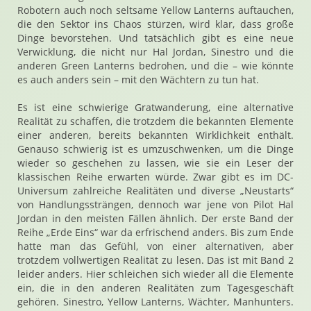
Robotern auch noch seltsame Yellow Lanterns auftauchen,
die den Sektor ins Chaos stürzen, wird klar, dass große
Dinge bevorstehen. Und tatsächlich gibt es eine neue
Verwicklung, die nicht nur Hal Jordan, Sinestro und die
anderen Green Lanterns bedrohen, und die – wie könnte
es auch anders sein – mit den Wächtern zu tun hat.
Es ist eine schwierige Gratwanderung, eine alternative
Realität zu schaffen, die trotzdem die bekannten Elemente
einer anderen, bereits bekannten Wirklichkeit enthält.
Genauso schwierig ist es umzuschwenken, um die Dinge
wieder so geschehen zu lassen, wie sie ein Leser der
klassischen Reihe erwarten würde. Zwar gibt es im DC-
Universum zahlreiche Realitäten und diverse „Neustarts“
von Handlungssträngen, dennoch war jene von Pilot Hal
Jordan in den meisten Fällen ähnlich. Der erste Band der
Reihe „Erde Eins“ war da erfrischend anders. Bis zum Ende
hatte man das Gefühl, von einer alternativen, aber
trotzdem vollwertigen Realität zu lesen. Das ist mit Band 2
leider anders. Hier schleichen sich wieder all die Elemente
ein, die in den anderen Realitäten zum Tagesgeschäft
gehören. Sinestro, Yellow Lanterns, Wächter, Manhunters.