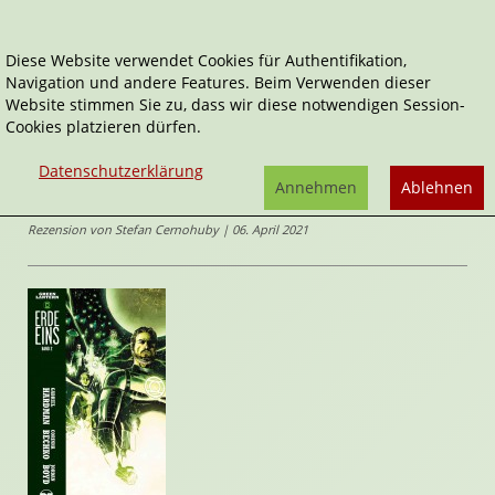
Diese Website verwendet Cookies für Authentifikation,
Navigation und andere Features. Beim Verwenden dieser
Home
Comics
Green Lantern: Erde 1, Band 2
Website stimmen Sie zu, dass wir diese notwendigen Session-
Cookies platzieren dürfen.
Green Lantern
Green Lantern: Erde 1, Band 2
Datenschutzerklärung
von
Annehmen
Ablehnen
Corinna Bechko
,
Gabriel Hardman
(Illustrator*in)
Rezension von Stefan Cernohuby | 06. April 2021