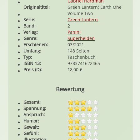
Gabriel Hardman
Originaltitel:
Green Lantern: Earth One
Volume Two
Serie:
Green Lantern
Band:
2
Verlag:
Panini
Genre:
Superhelden
Erschienen:
03/2021
Umfang:
148 Seiten
Typ:
Taschenbuch
ISBN 13:
9783741622465
Preis (D):
18,00 €
Bewertung
Gesamt:
Spannung:
Anspruch:
Humor:
Gewalt:
Gefühl:
Illustration: