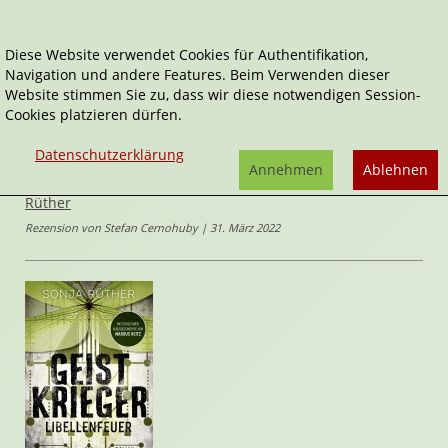
Diese Website verwendet Cookies für Authentifikation,
Navigation und andere Features. Beim Verwenden dieser
Home
Belletristik
Horror & Mystery
Website stimmen Sie zu, dass wir diese notwendigen Session-
Geistkrieger: Libellenfeuer
Cookies platzieren dürfen.
Geistkrieger
Datenschutzerklärung
Geistkrieger: Libellenfeuer
Annehmen
Ablehnen
von
Sonja
Rüther
Rezension von Stefan Cernohuby | 31. März 2022