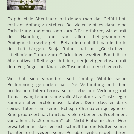
Es gibt viele Abenteuer, bei denen man das Gefühl hat,
erst am Anfang zu stehen. Bei vielen gibt es dann eine
Fortsetzung und man kann zum Glück erfahren, wie es mit
der Handlung und vor allem liebgewonnenen
Protagonisten weitergeht. Bei anderen bleibt man leider in
der Luft hängen. Sonja Rüther hat mit „Geistkrieger:
Libellenfeuer“ nun zum Glück einen zweiten Band ihrer
Alternativwelt-Reihe geschrieben, der jetzt gemeinsam mit
dem Vorgänger bei Knaur als Taschenbuch erschienen ist.
Viel hat sich verändert, seit Finnley Whittle seine
Bestimmung gefunden hat. Die Verbindung mit dem
nordischen Totem Fenris, seine Liebe und Verlobung mit
Taima Inyangke und seine volle Akzeptanz als Geistkrieger
könnten aber problemloser laufen. Denn dass er dank
seines Totems mit seiner Kollegin Chenoa ein gesegnetes
Kind produziert hat, führt auf vielen Ebenen zu Problemen,
vor allem als „Steinmann“, als Nicht-Einheimischer. Hier
erwartet man, dass er sich schnell für die Mutter seiner
Tochter und gegen seine Verlobte entscheidet, deren