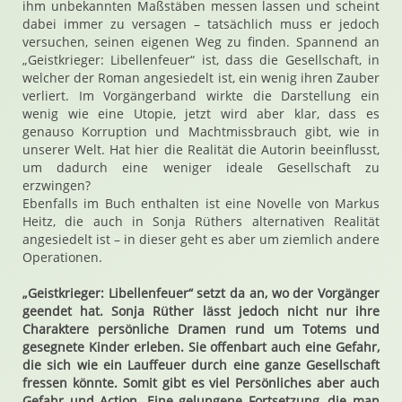
ihm unbekannten Maßstäben messen lassen und scheint
dabei immer zu versagen – tatsächlich muss er jedoch
versuchen, seinen eigenen Weg zu finden. Spannend an
„Geistkrieger: Libellenfeuer“ ist, dass die Gesellschaft, in
welcher der Roman angesiedelt ist, ein wenig ihren Zauber
verliert. Im Vorgängerband wirkte die Darstellung ein
wenig wie eine Utopie, jetzt wird aber klar, dass es
genauso Korruption und Machtmissbrauch gibt, wie in
unserer Welt. Hat hier die Realität die Autorin beeinflusst,
um dadurch eine weniger ideale Gesellschaft zu
erzwingen?
Ebenfalls im Buch enthalten ist eine Novelle von Markus
Heitz, die auch in Sonja Rüthers alternativen Realität
angesiedelt ist – in dieser geht es aber um ziemlich andere
Operationen.
„Geistkrieger: Libellenfeuer“ setzt da an, wo der Vorgänger
geendet hat. Sonja Rüther lässt jedoch nicht nur ihre
Charaktere persönliche Dramen rund um Totems und
gesegnete Kinder erleben. Sie offenbart auch eine Gefahr,
die sich wie ein Lauffeuer durch eine ganze Gesellschaft
fressen könnte. Somit gibt es viel Persönliches aber auch
Gefahr und Action. Eine gelungene Fortsetzung, die man