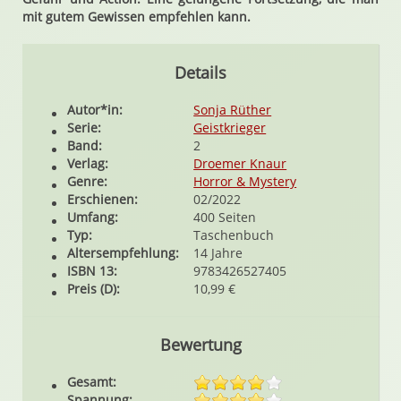
mit gutem Gewissen empfehlen kann.
Details
Autor*in:
Sonja Rüther
Serie:
Geistkrieger
Band:
2
Verlag:
Droemer Knaur
Genre:
Horror & Mystery
Erschienen:
02/2022
Umfang:
400 Seiten
Typ:
Taschenbuch
Altersempfehlung:
14 Jahre
ISBN 13:
9783426527405
Preis (D):
10,99 €
Bewertung
Gesamt:
Spannung: