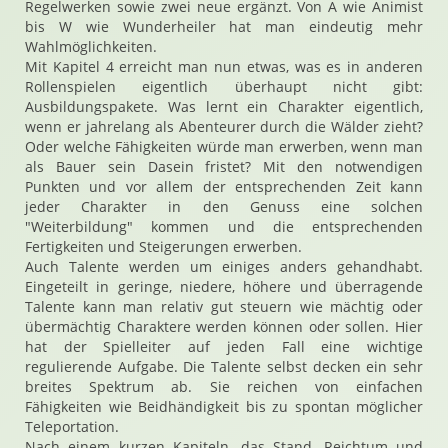
Regelwerken sowie zwei neue ergänzt. Von A wie Animist
bis W wie Wunderheiler hat man eindeutig mehr
Wahlmöglichkeiten.
Mit Kapitel 4 erreicht man nun etwas, was es in anderen
Rollenspielen eigentlich überhaupt nicht gibt:
Ausbildungspakete. Was lernt ein Charakter eigentlich,
wenn er jahrelang als Abenteurer durch die Wälder zieht?
Oder welche Fähigkeiten würde man erwerben, wenn man
als Bauer sein Dasein fristet? Mit den notwendigen
Punkten und vor allem der entsprechenden Zeit kann
jeder Charakter in den Genuss eine solchen
"Weiterbildung" kommen und die entsprechenden
Fertigkeiten und Steigerungen erwerben.
Auch Talente werden um einiges anders gehandhabt.
Eingeteilt in geringe, niedere, höhere und überragende
Talente kann man relativ gut steuern wie mächtig oder
übermächtig Charaktere werden können oder sollen. Hier
hat der Spielleiter auf jeden Fall eine wichtige
regulierende Aufgabe. Die Talente selbst decken ein sehr
breites Spektrum ab. Sie reichen von einfachen
Fähigkeiten wie Beidhändigkeit bis zu spontan möglicher
Teleportation.
Nach einem kurzen Kapiteln, das Stand, Reichtum und