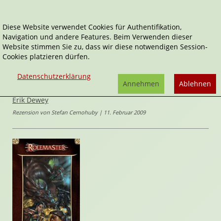
Diese Website verwendet Cookies für Authentifikation,
Navigation und andere Features. Beim Verwenden dieser
Home
weitere Rezensionen
Rollenspiele
Website stimmen Sie zu, dass wir diese notwendigen Session-
Rolemaster Charakterhandbuch
Cookies platzieren dürfen.
Rolemaster
Datenschutzerklärung
Rolemaster Charakterhandbuch
Annehmen
Ablehnen
von
Erik Dewey
Rezension von Stefan Cernohuby | 11. Februar 2009