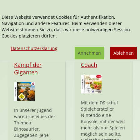
Diese Website verwendet Cookies für Authentifikation,
Navigation und andere Features. Beim Verwenden dieser
Ubisoft
Website stimmen Sie zu, dass wir diese notwendigen Session-
Cookies platzieren dürfen.
Datenschutzerklärung
Annehmen
Ablehnen
Dinosaurier -
Mein Koch-
Kampf der
Coach
Giganten
Mit dem DS schuf
Spielehersteller
In unserer Jugend
Nintendo eine
waren sie eines der
Konsole, mit der weit
Themen:
mehr als nur Spielen
Dinosaurier.
möglich sein sollte.
Zugegeben, jene