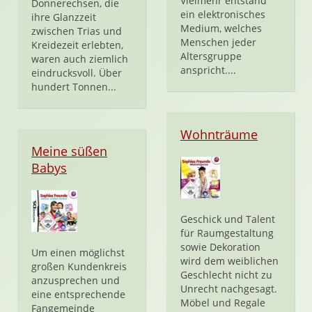
Vielmehr entstand
Donnerechsen, die
ein elektronisches
ihre Glanzzeit
Medium, welches
zwischen Trias und
Menschen jeder
Kreidezeit erlebten,
Altersgruppe
waren auch ziemlich
anspricht....
eindrucksvoll. Über
hundert Tonnen...
Wohnträume
Meine süßen
Babys
Geschick und Talent
für Raumgestaltung
sowie Dekoration
Um einen möglichst
wird dem weiblichen
großen Kundenkreis
Geschlecht nicht zu
anzusprechen und
Unrecht nachgesagt.
eine entsprechende
Möbel und Regale
Fangemeinde