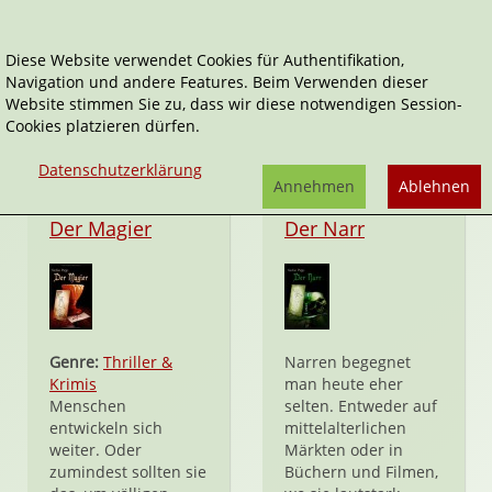
Diese Website verwendet Cookies für Authentifikation,
Navigation und andere Features. Beim Verwenden dieser
Stefan Papp
Website stimmen Sie zu, dass wir diese notwendigen Session-
Cookies platzieren dürfen.
Datenschutzerklärung
Annehmen
Ablehnen
Taschenbuch
Taschenbuch
Der Magier
Der Narr
Genre:
Thriller &
Narren begegnet
Krimis
man heute eher
Menschen
selten. Entweder auf
entwickeln sich
mittelalterlichen
weiter. Oder
Märkten oder in
zumindest sollten sie
Büchern und Filmen,