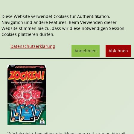
Diese Website verwendet Cookies für Authentifikation,
Navigation und andere Features. Beim Verwenden dieser
Home
Spiele
Knoblen & Rätsel
Zocken
Website stimmen Sie zu, dass wir diese notwendigen Session-
Cookies platzieren dürfen.
Zocken
von
Tony Richardson
Datenschutzerklärung
Rezension von Janett Cernohuby | 27. Januar 2009
Annehmen
Ablehnen
Würfelspiele begleiten die Menschen seit grauer Vorzeit,