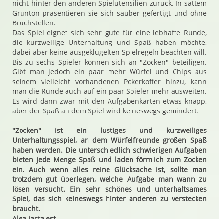
nicht hinter den anderen Spielutensilien zurück. In sattem
Grünton präsentieren sie sich sauber gefertigt und ohne
Bruchstellen.
Das Spiel eignet sich sehr gute für eine lebhafte Runde,
die kurzweilige Unterhaltung und Spaß haben möchte,
dabei aber keine ausgeklügelten Spielregeln beachten will.
Bis zu sechs Spieler können sich an "Zocken" beteiligen.
Gibt man jedoch ein paar mehr Würfel und Chips aus
seinem vielleicht vorhandenen Pokerkoffer hinzu, kann
man die Runde auch auf ein paar Spieler mehr ausweiten.
Es wird dann zwar mit den Aufgabenkarten etwas knapp,
aber der Spaß an dem Spiel wird keineswegs gemindert.
"Zocken" ist ein lustiges und kurzweiliges
Unterhaltungsspiel, an dem Würfelfreunde großen Spaß
haben werden. Die unterschiedlich schwierigen Aufgaben
bieten jede Menge Spaß und laden förmlich zum Zocken
ein. Auch wenn alles reine Glücksache ist, sollte man
trotzdem gut überlegen, welche Aufgabe man wann zu
lösen versucht. Ein sehr schönes und unterhaltsames
Spiel, das sich keineswegs hinter anderen zu verstecken
braucht.
Alea iacta est.