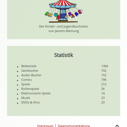
Der Kinder- und Jugendbuchseite
von Janetts Meinung
Statistik
Belletristik
1304
Sachbücher
742
Audio-Bücher
152
Comics
796
Spiele
212
Rollenspiele
56
Elektronische Spiele
14
Musik
23
DVDs & Kino
23
|
Impressum
Datenschutzerklärung