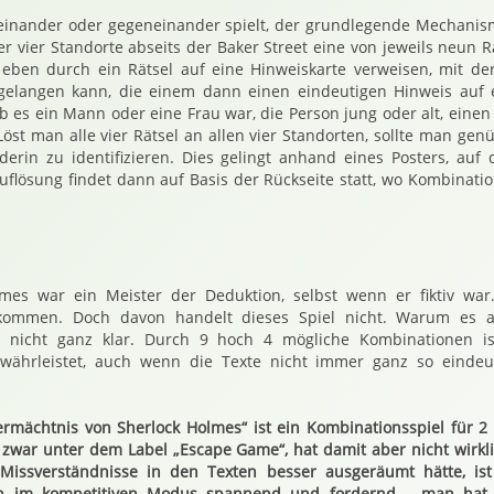
inander oder gegeneinander spielt, der grundlegende Mechanismu
r vier Standorte abseits der Baker Street eine von jeweils neun Rä
 eben durch ein Rätsel auf eine Hinweiskarte verweisen, mit de
gelangen kann, die einem dann einen eindeutigen Hinweis auf 
b es ein Mann oder eine Frau war, die Person jung oder alt, einen
Löst man alle vier Rätsel an allen vier Standorten, sollte man ge
rin zu identifizieren. Dies gelingt anhand eines Posters, auf 
uflösung findet dann auf Basis der Rückseite statt, wo Kombinatio
lmes war ein Meister der Deduktion, selbst wenn er fiktiv war.
kommen. Doch davon handelt dieses Spiel nicht. Warum es 
st nicht ganz klar. Durch 9 hoch 4 mögliche Kombinationen is
ewährleistet, auch wenn die Texte nicht immer ganz so eindeut
ermächtnis von Sherlock Holmes“ ist ein Kombinationsspiel für 2
t zwar unter dem Label „Escape Game“, hat damit aber nicht wirkl
issverständnisse in den Texten besser ausgeräumt hätte, ist
ch im kompetitiven Modus spannend und fordernd – man hat 