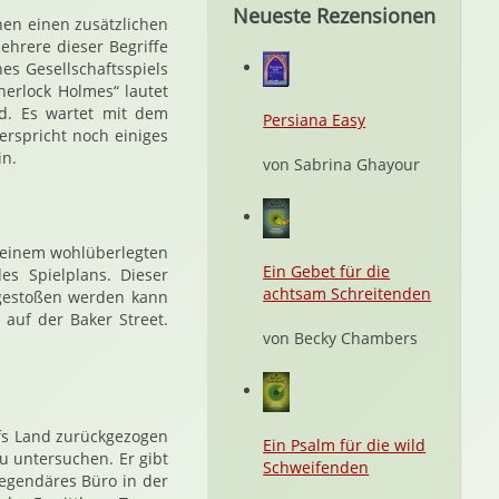
Neueste Rezensionen
nen einen zusätzlichen
ehrere dieser Begriffe
s Gesellschaftsspiels
herlock Holmes“ lautet
rd. Es wartet mit dem
Persiana Easy
erspricht noch einiges
in.
von Sabrina Ghayour
 einem wohlüberlegten
Ein Gebet für die
es Spielplans. Dieser
achtsam Schreitenden
 gestoßen werden kann
 auf der Baker Street.
von Becky Chambers
ufs Land zurückgezogen
Ein Psalm für die wild
 untersuchen. Er gibt
Schweifenden
legendäres Büro in der