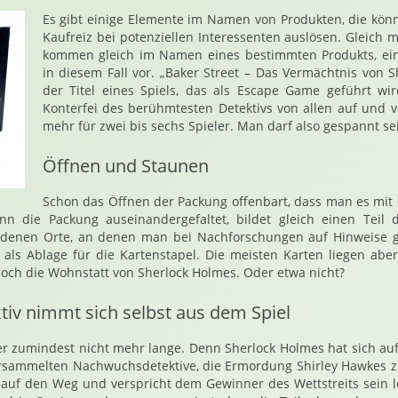
Es gibt einige Elemente im Namen von Produkten, die kön
Kaufreiz bei potenziellen Interessenten auslösen. Gleich m
kommen gleich im Namen eines bestimmten Produkts, eine
in diesem Fall vor. „Baker Street – Das Vermächtnis von S
der Titel eines Spiels, das als Escape Game geführt wi
Konterfei des berühmtesten Detektivs von allen auf und v
mehr für zwei bis sechs Spieler. Man darf also gespannt se
Öffnen und Staunen
Schon das Öffnen der Packung offenbart, dass man es mit
nn die Packung auseinandergefaltet, bildet gleich einen Teil d
iedenen Orte, an denen man bei Nachforschungen auf Hinweise
g als Ablage für die Kartenstapel. Die meisten Karten liegen aber
doch die Wohnstatt von Sherlock Holmes. Oder etwa nicht?
tiv nimmt sich selbst aus dem Spiel
Oder zumindest nicht mehr lange. Denn Sherlock Holmes hat sich a
ersammelten Nachwuchsdetektive, die Ermordung Shirley Hawkes zu
 auf den Weg und verspricht dem Gewinner des Wettstreits sein 