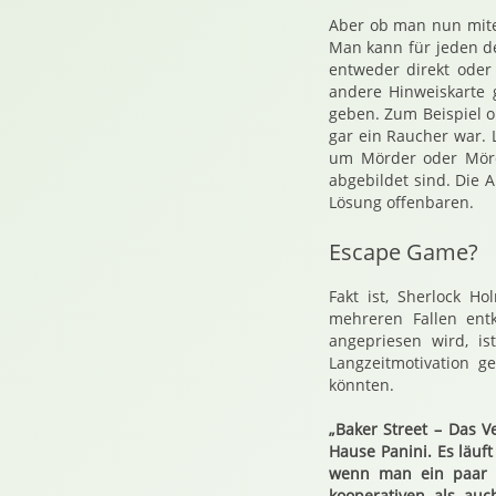
Aber ob man nun mite
Man kann für jeden de
entweder direkt oder
andere Hinweiskarte 
geben. Zum Beispiel o
gar ein Raucher war. 
um Mörder oder Mörde
abgebildet sind. Die A
Lösung offenbaren.
Escape Game?
Fakt ist, Sherlock Ho
mehreren Fallen ent
angepriesen wird, i
Langzeitmotivation g
könnten.
„Baker Street – Das V
Hause Panini. Es läuf
wenn man ein paar M
kooperativen als au