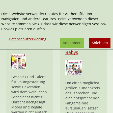
Diese Website verwendet Cookies für Authentifikation,
Navigation und andere Features. Beim Verwenden dieser
Sophies Freunde
Website stimmen Sie zu, dass wir diese notwendigen Session-
Cookies platzieren dürfen.
Datenschutzerklärung
Annehmen
Ablehnen
Wohnträume
Meine süßen
Babys
Geschick und Talent
für Raumgestaltung
Um einen möglichst
sowie Dekoration
großen Kundenkreis
wird dem weiblichen
anzusprechen und
Geschlecht nicht zu
eine entsprechende
Unrecht nachgesagt.
Fangemeinde
Möbel und Regale
aufzubauen, setzen
werden nicht einfach