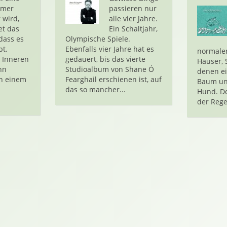
mmer
passieren nur
 wird,
alle vier Jahre.
et das
Ein Schaltjahr,
dass es
Olympische Spiele.
bt.
Ebenfalls vier Jahre hat es
normaler
 Inneren
gedauert, bis das vierte
Häuser,
nn
Studioalbum von Shane Ó
denen e
ch einem
Fearghail erschienen ist, auf
Baum un
das so mancher...
Hund. De
der Rege