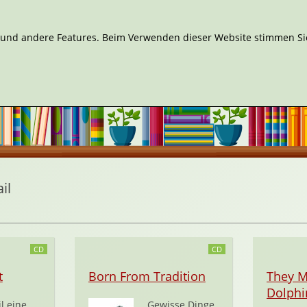
n und andere Features. Beim Verwenden dieser Website stimmen Sie
il
CD
CD
t
Born From Tradition
They M
Dolphi
l eine
Gewisse Dinge