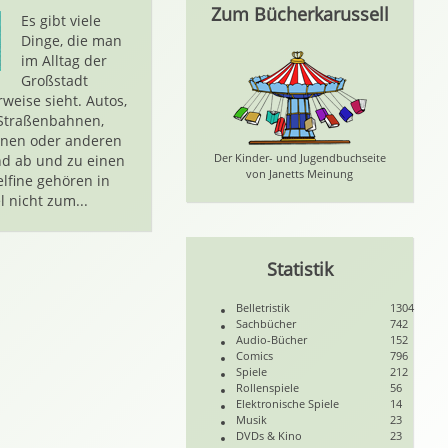
Zum Bücherkarussell
Es gibt viele
Dinge, die man
im Alltag der
Großstadt
weise sieht. Autos,
 Straßenbahnen,
inen oder anderen
Der Kinder- und Jugendbuchseite
d ab und zu einen
von Janetts Meinung
lfine gehören in
l nicht zum...
Statistik
Belletristik
1304
Sachbücher
742
Audio-Bücher
152
Comics
796
Spiele
212
Rollenspiele
56
Elektronische Spiele
14
Musik
23
DVDs & Kino
23