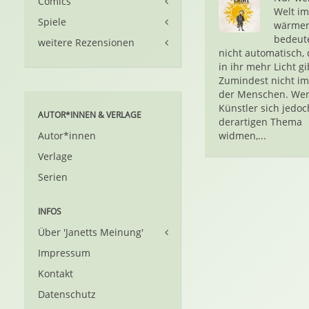
Comics
Welt i
Spiele
wärmer
bedeut
weitere Rezensionen
nicht automatisch, 
in ihr mehr Licht gi
Zumindest nicht im
der Menschen. We
Künstler sich jedo
AUTOR*INNEN & VERLAGE
derartigen Thema
Autor*innen
widmen,...
Verlage
Serien
INFOS
Über 'Janetts Meinung'
Impressum
Kontakt
Datenschutz